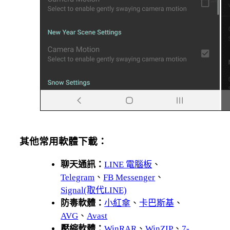
其他常用軟體下載：
聊天通訊：
LINE 電腦板
、
Telegram
、
FB Messenger
、
Signal(取代LINE)
防毒軟體：
小紅傘
、
卡巴斯基
、
AVG
、
Avast
壓縮軟體：
WinRAR
、
WinZIP
、
7-