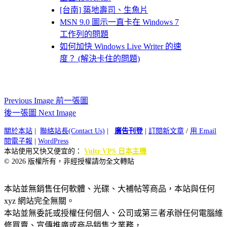
[台南] 築地壽司、生魚片
MSN 9.0 圖示一直卡在 Windows 7
工作列的問題
如何加快 Windows Live Writer 的速
度？ (解決卡住的問題)
Previous Image 前一張圖
後一張圖 Next Image
關於本站
|
聯絡站長(Contact Us)
|
廣告刊登
|
訂閱新文章
/
用 Email
閱電子報
|
WordPress
本站使用又快又便宜的：
Vultr VPS 日本主機
© 2026 版權所有，非經授權請勿全文轉貼
本站並無銷售任何軟體、光碟、大補帖等商品，本站與任何
xyz 網站完全無關。
本站並無委託或授權任何個人、公司或第三者承辦任何電腦維
修買賣、宣傳推廣或商品銷售之業務，