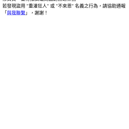
若發現盜用 "重灌狂人" 或 "不來恩" 名義之行為，請協助通報
「
與我聯繫
」，謝謝！