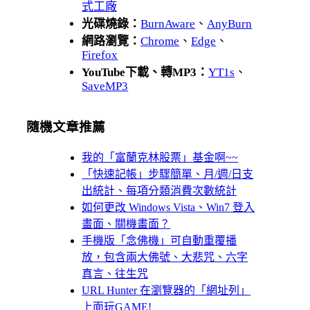
式工廠
光碟燒錄：
BurnAware
、
AnyBurn
網路瀏覽：
Chrome
、
Edge
、
Firefox
YouTube下載、轉MP3：
YT1s
、
SaveMP3
隨機文章推薦
我的「富蘭克林股票」基金啊~~
「快速記帳」步驟簡單、月/週/日支
出統計、每項分類消費次數統計
如何更改 Windows Vista、Win7 登入
畫面、關機畫面？
手機版「念佛機」可自動重覆播
放，包含兩大佛號、大悲咒、六字
真言、往生咒
URL Hunter 在瀏覽器的「網址列」
上面玩GAME!