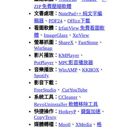
ZIP 免費壓縮軟體
文書處理：
NotePad++ 純文字編
輯器
、
PDF24
、
Office下載
看圖軟體：
IrfanView 免費看圖軟
體
、
ImageGlass
、
XnView
螢幕抓圖：
ShareX
、
FastStone
、
WinSnap
影片播放：
KMPlayer
、
PotPlayer
、
MPC影音播放器
音樂播放：
WinAMP
、
KKBOX
、
Spotify
影音下載：
FreeStudio
、
CutYouTube
系統工具：
CCleaner
、
RevoUninstaller 軟體移除工具
快捷操作：
HotkeyP
、
鍵盤加速
、
CopyTexty
媒體轉檔：
Moo0
、
XMedia
、
格