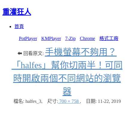
重灌狂人
Menu
Skip
首頁
to
content
PotPlayer
KMPlayer
7-Zip
Chrome
格式工廠
手機螢幕不夠用？
⬅ 回看原文:
「halfes」幫你切兩半！可同
時開啟兩個不同網站的瀏覽
器
檔名: halfes_3
,
尺寸:
700 × 758
,
日期:
11-22, 2019