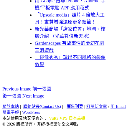
用 Google 搜尋 iPhone、Android 手
機/平板電腦 APP 應用程式
「Upscale.media」照片 4 倍放大工
具！畫質增強還原更多細節！
新光華商場「店家位置」地圖、樓
層介紹 （光華數位新天地）
Gardenscapes 有故事性的夢幻花園
三消遊戲
「鏡像秀秀」玩出不同風格的鏡像
效果
Previous Image 前一張圖
後一張圖 Next Image
關於本站
|
聯絡站長(Contact Us)
|
廣告刊登
|
訂閱新文章
/
用 Email
閱電子報
|
WordPress
本站使用又快又便宜的：
Vultr VPS 日本主機
© 2026 版權所有，非經授權請勿全文轉貼