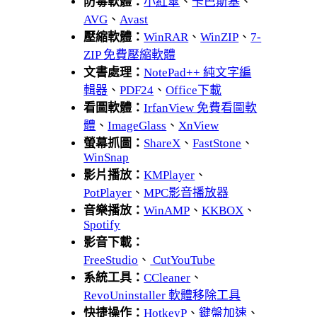
防毒軟體：
小紅傘
、
卡巴斯基
、
AVG
、
Avast
壓縮軟體：
WinRAR
、
WinZIP
、
7-
ZIP 免費壓縮軟體
文書處理：
NotePad++ 純文字編
輯器
、
PDF24
、
Office下載
看圖軟體：
IrfanView 免費看圖軟
體
、
ImageGlass
、
XnView
螢幕抓圖：
ShareX
、
FastStone
、
WinSnap
影片播放：
KMPlayer
、
PotPlayer
、
MPC影音播放器
音樂播放：
WinAMP
、
KKBOX
、
Spotify
影音下載：
FreeStudio
、
CutYouTube
系統工具：
CCleaner
、
RevoUninstaller 軟體移除工具
快捷操作：
HotkeyP
、
鍵盤加速
、