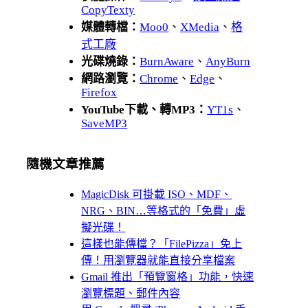
CopyTexty
媒體轉檔：
Moo0
、
XMedia
、
格
式工廠
光碟燒錄：
BurnAware
、
AnyBurn
網路瀏覽：
Chrome
、
Edge
、
Firefox
YouTube下載、轉MP3：
YT1s
、
SaveMP3
隨機文章推薦
MagicDisk 可掛載 ISO、MDF、
NRG、BIN…等格式的「免費」虛
擬光碟！
這樣也能傳檔？「FilePizza」免上
傳！用瀏覽器就能直接分享檔案
Gmail 推出「預覽窗格」功能，快速
瀏覽標題、郵件內容