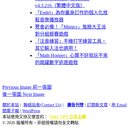
v4.3.216（繁體中文版）
「Endel」為你量身訂作的個人化放
鬆音樂播放器
聚會必備！「Mimics」鬼臉大王派
對分組競賽遊戲
「注音練習」手機打字練習工具，
其它輸入法也適用！
「Math Hopper」心算不好就玩不來
的跳躍數字追逐遊戲
Previous Image 前一張圖
後一張圖 Next Image
關於本站
|
聯絡站長(Contact Us)
|
廣告刊登
|
訂閱新文章
/
用 Email
閱電子報
|
WordPress
本站使用又快又便宜的：
Vultr VPS 日本主機
© 2026 版權所有，非經授權請勿全文轉貼