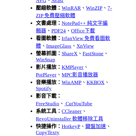
AVG
、
Avast
壓縮軟體：
WinRAR
、
WinZIP
、
7-
ZIP 免費壓縮軟體
文書處理：
NotePad++ 純文字編
輯器
、
PDF24
、
Office下載
看圖軟體：
IrfanView 免費看圖軟
體
、
ImageGlass
、
XnView
螢幕抓圖：
ShareX
、
FastStone
、
WinSnap
影片播放：
KMPlayer
、
PotPlayer
、
MPC影音播放器
音樂播放：
WinAMP
、
KKBOX
、
Spotify
影音下載：
FreeStudio
、
CutYouTube
系統工具：
CCleaner
、
RevoUninstaller 軟體移除工具
快捷操作：
HotkeyP
、
鍵盤加速
、
CopyTexty