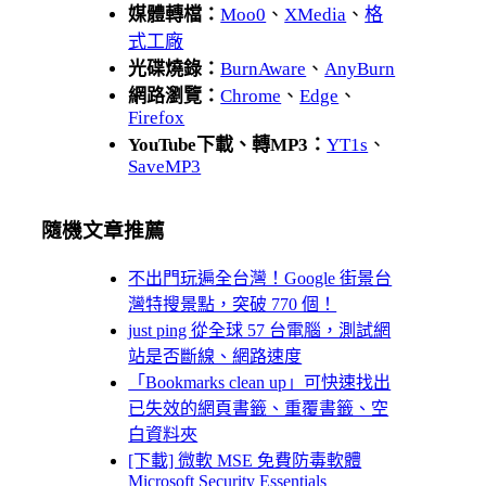
媒體轉檔：
Moo0
、
XMedia
、
格
式工廠
光碟燒錄：
BurnAware
、
AnyBurn
網路瀏覽：
Chrome
、
Edge
、
Firefox
YouTube下載、轉MP3：
YT1s
、
SaveMP3
隨機文章推薦
不出門玩遍全台灣！Google 街景台
灣特搜景點，突破 770 個！
just ping 從全球 57 台電腦，測試網
站是否斷線、網路速度
「Bookmarks clean up」可快速找出
已失效的網頁書籤、重覆書籤、空
白資料夾
[下載] 微軟 MSE 免費防毒軟體
Microsoft Security Essentials