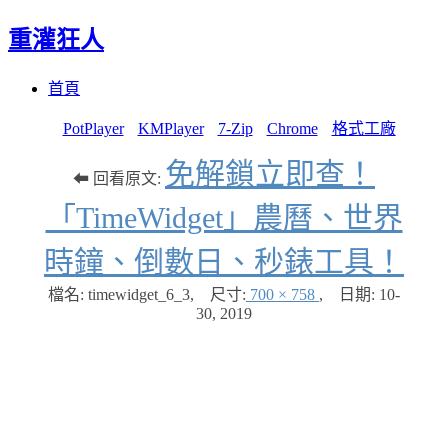
重灌狂人
Menu
Skip
首頁
to
content
PotPlayer
KMPlayer
7-Zip
Chrome
格式工廠
免解鎖立即查！
⬅ 回看原文:
「TimeWidget」農曆、世界
時鐘、倒數日、秒錶工具！
檔名: timewidget_6_3
,
尺寸:
700 × 758
,
日期:
10-
30, 2019