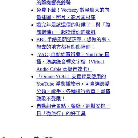
的隨機響亮鈴聲
免費下載！Vecteezy 數量龐大的向
量插圖、照片、影片素材庫
過完年是該還債的時候了！與「腹
部鍛煉」一起操爆你的腹肌
BBL 手繪風願望清單，想做的事、
想去的地方都有熊熊陪你！
[VAC] 自動語音辨識，YouTube 直
播、演講錄音轉文字檔（Virtual
Audio Cable 虛擬音效卡）
「Omnie YOU」支援背景使用的
YouTube 浮動播放器，可自選最愛
分類、歌手、各種排行歌單，盡情
聽歌不受限！
自動組合景點、餐廳，輕鬆安排一
日「微旅行」的好工具