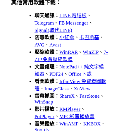
其他常用軟體下載：
聊天通訊：
LINE 電腦板
、
Telegram
、
FB Messenger
、
Signal(取代LINE)
防毒軟體：
小紅傘
、
卡巴斯基
、
AVG
、
Avast
壓縮軟體：
WinRAR
、
WinZIP
、
7-
ZIP 免費壓縮軟體
文書處理：
NotePad++ 純文字編
輯器
、
PDF24
、
Office下載
看圖軟體：
IrfanView 免費看圖軟
體
、
ImageGlass
、
XnView
螢幕抓圖：
ShareX
、
FastStone
、
WinSnap
影片播放：
KMPlayer
、
PotPlayer
、
MPC影音播放器
音樂播放：
WinAMP
、
KKBOX
、
Spotify