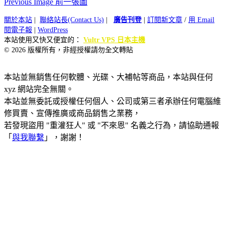
Previous Image 前一張圖
關於本站
|
聯絡站長(Contact Us)
|
廣告刊登
|
訂閱新文章
/
用 Email
閱電子報
|
WordPress
本站使用又快又便宜的：
Vultr VPS 日本主機
© 2026 版權所有，非經授權請勿全文轉貼
本站並無銷售任何軟體、光碟、大補帖等商品，本站與任何
xyz 網站完全無關。
本站並無委託或授權任何個人、公司或第三者承辦任何電腦維
修買賣、宣傳推廣或商品銷售之業務，
若發現盜用 "重灌狂人" 或 "不來恩" 名義之行為，請協助通報
「
與我聯繫
」，謝謝！