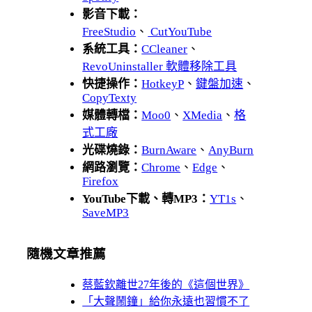
影音下載：
FreeStudio
、
CutYouTube
系統工具：
CCleaner
、
RevoUninstaller 軟體移除工具
快捷操作：
HotkeyP
、
鍵盤加速
、
CopyTexty
媒體轉檔：
Moo0
、
XMedia
、
格
式工廠
光碟燒錄：
BurnAware
、
AnyBurn
網路瀏覽：
Chrome
、
Edge
、
Firefox
YouTube下載、轉MP3：
YT1s
、
SaveMP3
隨機文章推薦
蔡藍欽離世27年後的《這個世界》
「大聲鬧鐘」給你永遠也習慣不了