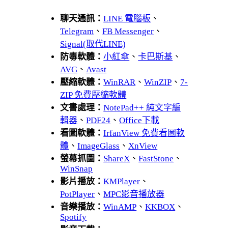
聊天通訊：
LINE 電腦板
、
Telegram
、
FB Messenger
、
Signal(取代LINE)
防毒軟體：
小紅傘
、
卡巴斯基
、
AVG
、
Avast
壓縮軟體：
WinRAR
、
WinZIP
、
7-
ZIP 免費壓縮軟體
文書處理：
NotePad++ 純文字編
輯器
、
PDF24
、
Office下載
看圖軟體：
IrfanView 免費看圖軟
體
、
ImageGlass
、
XnView
螢幕抓圖：
ShareX
、
FastStone
、
WinSnap
影片播放：
KMPlayer
、
PotPlayer
、
MPC影音播放器
音樂播放：
WinAMP
、
KKBOX
、
Spotify