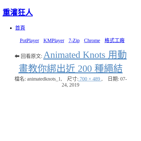
重灌狂人
Menu
Skip
首頁
to
content
PotPlayer
KMPlayer
7-Zip
Chrome
格式工廠
Animated Knots 用動
⬅ 回看原文:
畫教你綁出近 200 種繩結
檔名: animatedknots_1
,
尺寸:
700 × 489
,
日期:
07-
24, 2019