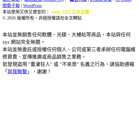
閱電子報
|
WordPress
本站使用又快又便宜的：
Vultr VPS 日本主機
© 2026 版權所有，非經授權請勿全文轉貼
本站並無銷售任何軟體、光碟、大補帖等商品，本站與任何
xyz 網站完全無關。
本站並無委託或授權任何個人、公司或第三者承辦任何電腦維
修買賣、宣傳推廣或商品銷售之業務，
若發現盜用 "重灌狂人" 或 "不來恩" 名義之行為，請協助通報
「
與我聯繫
」，謝謝！