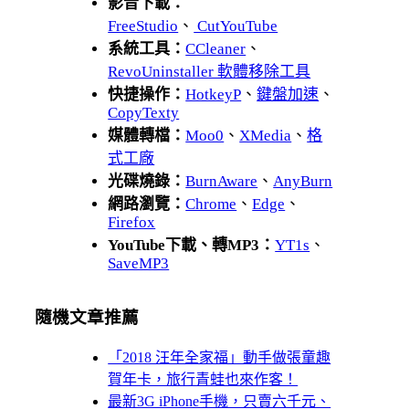
影音下載：
FreeStudio
、
CutYouTube
系統工具：
CCleaner
、
RevoUninstaller 軟體移除工具
快捷操作：
HotkeyP
、
鍵盤加速
、
CopyTexty
媒體轉檔：
Moo0
、
XMedia
、
格
式工廠
光碟燒錄：
BurnAware
、
AnyBurn
網路瀏覽：
Chrome
、
Edge
、
Firefox
YouTube下載、轉MP3：
YT1s
、
SaveMP3
隨機文章推薦
「2018 汪年全家福」動手做張童趣
賀年卡，旅行青蛙也來作客！
最新3G iPhone手機，只賣六千元、