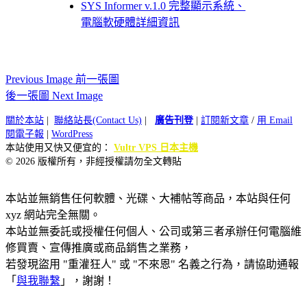
SYS Informer v.1.0 完整顯示系統、
電腦軟硬體詳細資訊
Previous Image 前一張圖
後一張圖 Next Image
關於本站
|
聯絡站長(Contact Us)
|
廣告刊登
|
訂閱新文章
/
用 Email
閱電子報
|
WordPress
本站使用又快又便宜的：
Vultr VPS 日本主機
© 2026 版權所有，非經授權請勿全文轉貼
本站並無銷售任何軟體、光碟、大補帖等商品，本站與任何
xyz 網站完全無關。
本站並無委託或授權任何個人、公司或第三者承辦任何電腦維
修買賣、宣傳推廣或商品銷售之業務，
若發現盜用 "重灌狂人" 或 "不來恩" 名義之行為，請協助通報
「
與我聯繫
」，謝謝！