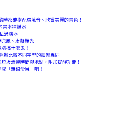
扇小窗，隨時都能搭配環境音、欣賞美麗的景色！
形的書本掃描器
窺的隱私過濾器
用街景圖虛擬兜風、虛擬觀光
電腦搞什麼鬼！
器，輕鬆比較不同字型的細部異同
的垃圾清運時間與地點，附加提醒功能！
變成「無線滑鼠」吧！