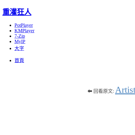
重灌狂人
PotPlayer
KMPlayer
7-Zip
MyIP
大字
Menu
Skip
首頁
to
content
Art
⬅ 回看原文: