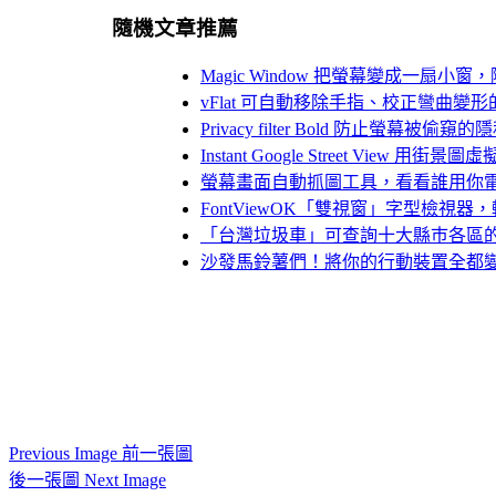
隨機文章推薦
Magic Window 把螢幕變成一
vFlat 可自動移除手指、校正彎曲變
Privacy filter Bold 防止螢幕被偷
Instant Google Street View 
螢幕畫面自動抓圖工具，看看誰用你
FontViewOK「雙視窗」字型檢視
「台灣垃圾車」可查詢十大縣巿各區
沙發馬鈴薯們！將你的行動裝置全都
Previous Image 前一張圖
後一張圖 Next Image