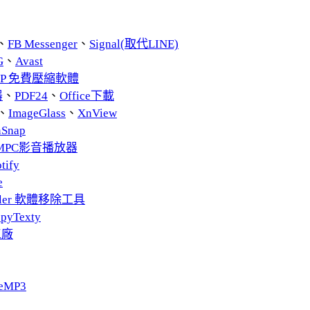
、
FB Messenger
、
Signal(取代LINE)
G
、
Avast
ZIP 免費壓縮軟體
器
、
PDF24
、
Office下載
、
ImageGlass
、
XnView
nSnap
MPC影音播放器
tify
e
taller 軟體移除工具
pyTexty
工廠
eMP3