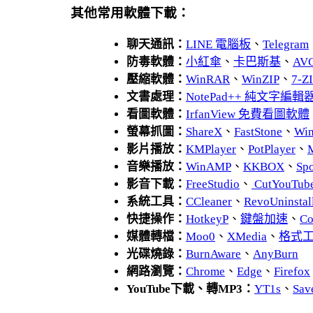
其他常用軟體下載：
聊天通訊：
LINE 電腦板
、
Telegram
防毒軟體：
小紅傘
、
卡巴斯基
、
AV
壓縮軟體：
WinRAR
、
WinZIP
、
7-
文書處理：
NotePad++ 純文字編輯
看圖軟體：
IrfanView 免費看圖軟體
螢幕抓圖：
ShareX
、
FastStone
、
Wi
影片播放：
KMPlayer
、
PotPlayer
、
音樂播放：
WinAMP
、
KKBOX
、
Spo
影音下載：
FreeStudio
、
CutYouTub
系統工具：
CCleaner
、
RevoUnins
快捷操作：
HotkeyP
、
鍵盤加速
、
Co
媒體轉檔：
Moo0
、
XMedia
、
格式
光碟燒錄：
BurnAware
、
AnyBurn
網路瀏覽：
Chrome
、
Edge
、
Firefox
YouTube下載、轉MP3：
YT1s
、
Sav