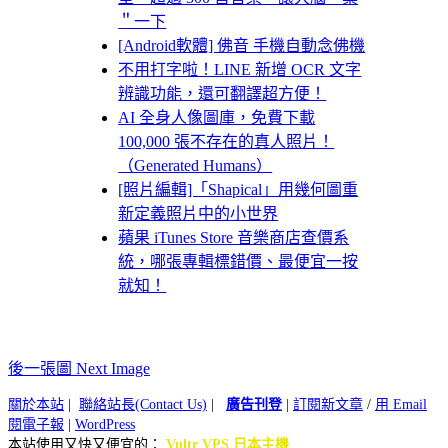
＂一下
[Android軟體] 佛音 手機自動念佛機
不用打字啦！LINE 新增 OCR 文字
辨識功能，還可翻譯超方便！
AI 全身人像圖庫，免費下載
100,000 張不存在的真人照片！
（Generated Humans）
[照片編輯]「Shapical」用幾何圖重
新定義照片中的小世界
蘋果 iTunes Store 音樂商店查價系
統，哪張專輯標錯價、最便宜一按
就知！
後一張圖 Next Image
關於本站
|
聯絡站長(Contact Us)
|
廣告刊登
|
訂閱新文章
/
用 Email
閱電子報
|
WordPress
本站使用又快又便宜的：
Vultr VPS 日本主機