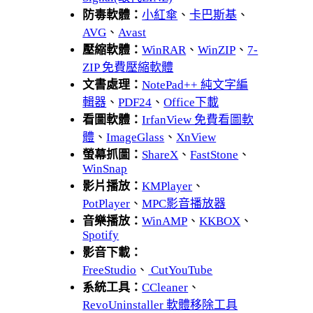
防毒軟體：
小紅傘
、
卡巴斯基
、
AVG
、
Avast
壓縮軟體：
WinRAR
、
WinZIP
、
7-
ZIP 免費壓縮軟體
文書處理：
NotePad++ 純文字編
輯器
、
PDF24
、
Office下載
看圖軟體：
IrfanView 免費看圖軟
體
、
ImageGlass
、
XnView
螢幕抓圖：
ShareX
、
FastStone
、
WinSnap
影片播放：
KMPlayer
、
PotPlayer
、
MPC影音播放器
音樂播放：
WinAMP
、
KKBOX
、
Spotify
影音下載：
FreeStudio
、
CutYouTube
系統工具：
CCleaner
、
RevoUninstaller 軟體移除工具