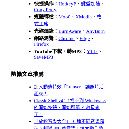
快捷操作：
HotkeyP
、
鍵盤加速
、
CopyTexty
媒體轉檔：
Moo0
、
XMedia
、
格
式工廠
光碟燒錄：
BurnAware
、
AnyBurn
網路瀏覽：
Chrome
、
Edge
、
Firefox
YouTube下載、轉MP3：
YT1s
、
SaveMP3
隨機文章推薦
加入動態特效「Lumyer」讓照片活
起來！
Classic Shell v4.2.1找不到 Windows 8
的開始按鈕、開始選單？ 救星來
了！
「放鬆音樂大全」16 種不同音樂類
型、超過 300 首音樂，讓大腦＂桑