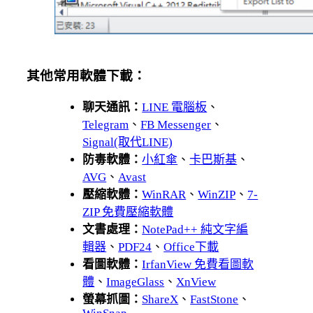
其他常用軟體下載：
聊天通訊：
LINE 電腦板
、
Telegram
、
FB Messenger
、
Signal(取代LINE)
防毒軟體：
小紅傘
、
卡巴斯基
、
AVG
、
Avast
壓縮軟體：
WinRAR
、
WinZIP
、
7-
ZIP 免費壓縮軟體
文書處理：
NotePad++ 純文字編
輯器
、
PDF24
、
Office下載
看圖軟體：
IrfanView 免費看圖軟
體
、
ImageGlass
、
XnView
螢幕抓圖：
ShareX
、
FastStone
、