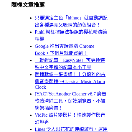
隨機文章推薦
只要選定主色「hhhue」就自動調配
出各種漂亮又吸睛的顏色組合！
Pinkl 粉紅控無法拒絕的櫻花粉濾鏡
相機
Google 推出雲端電腦 Chrome
Book，下個月就能買到！
「輕鬆記事 – EasyNote」可更換特
殊中文字體的記事本小工具
鬧鐘就像一張樂譜！十分優雅的古
典音樂鬧鐘～Classical Music Alarm
Clock
[YAC] Yet Another Cleaner v6.7 廣告
軟體清除工具，保護瀏覽器、不被
綁架插廣告！
VidPic 照片變影片！快速製作影音
幻燈秀
Lines 令人眼花花的連線遊戲，運用