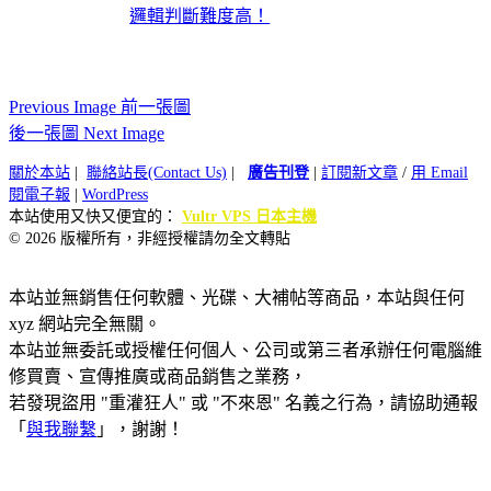
邏輯判斷難度高！
Previous Image 前一張圖
後一張圖 Next Image
關於本站
|
聯絡站長(Contact Us)
|
廣告刊登
|
訂閱新文章
/
用 Email
閱電子報
|
WordPress
本站使用又快又便宜的：
Vultr VPS 日本主機
© 2026 版權所有，非經授權請勿全文轉貼
本站並無銷售任何軟體、光碟、大補帖等商品，本站與任何
xyz 網站完全無關。
本站並無委託或授權任何個人、公司或第三者承辦任何電腦維
修買賣、宣傳推廣或商品銷售之業務，
若發現盜用 "重灌狂人" 或 "不來恩" 名義之行為，請協助通報
「
與我聯繫
」，謝謝！