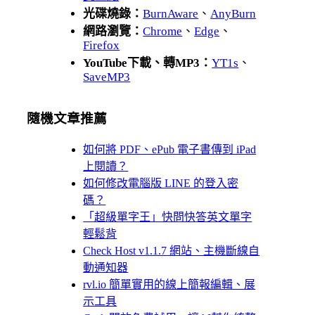
光碟燒錄：
BurnAware
、
AnyBurn
網路瀏覽：
Chrome
、
Edge
、
Firefox
YouTube下載、轉MP3：
YT1s
、
SaveMP3
隨機文章推薦
如何將 PDF、ePub 電子書傳到 iPad
上閱讀？
如何修改電腦版 LINE 的登入密
碼？
「超級單字王」快問快答英文單字
輕鬆背
Check Host v1.1.7 網站、主機斷線自
動通知器
rvl.io 簡單實用的線上簡報編輯、展
示工具