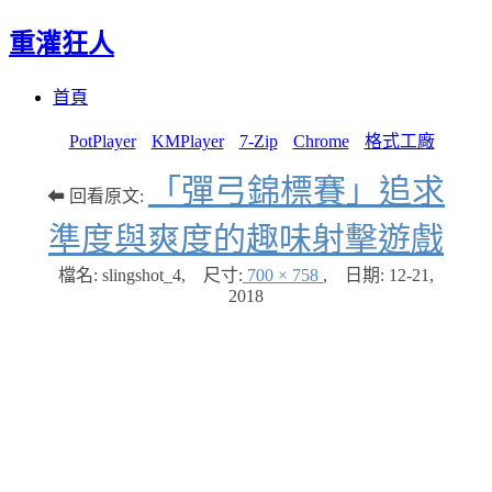
重灌狂人
Menu
Skip
首頁
to
content
PotPlayer
KMPlayer
7-Zip
Chrome
格式工廠
「彈弓錦標賽」追求
⬅ 回看原文:
準度與爽度的趣味射擊遊戲
檔名: slingshot_4
,
尺寸:
700 × 758
,
日期:
12-21,
2018