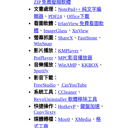
ZIP 免費壓縮軟體
文書處理：
NotePad++ 純文字編
輯器
、
PDF24
、
Office下載
看圖軟體：
IrfanView 免費看圖軟
體
、
ImageGlass
、
XnView
螢幕抓圖：
ShareX
、
FastStone
、
WinSnap
影片播放：
KMPlayer
、
PotPlayer
、
MPC影音播放器
音樂播放：
WinAMP
、
KKBOX
、
Spotify
影音下載：
FreeStudio
、
CutYouTube
系統工具：
CCleaner
、
RevoUninstaller 軟體移除工具
快捷操作：
HotkeyP
、
鍵盤加速
、
CopyTexty
媒體轉檔：
Moo0
、
XMedia
、
格
式工廠