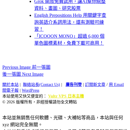
Grok 開放免費試用，讓AI幫你統整
資料、畫圖、研究股票
English Prepositions Help 用關鍵字查
詢英語介系詞用法，還有測驗可練
習！
「ICOOON MONO」超過 6,000 個
單色圖標素材，免費下載可商用！
Previous Image 前一張圖
後一張圖 Next Image
關於本站
|
聯絡站長(Contact Us)
|
廣告刊登
|
訂閱新文章
/
用 Email
閱電子報
|
WordPress
本站使用又快又便宜的：
Vultr VPS 日本主機
© 2026 版權所有，非經授權請勿全文轉貼
本站並無銷售任何軟體、光碟、大補帖等商品，本站與任何
xyz 網站完全無關。