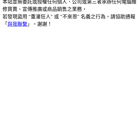
本站並無委託或授權任何個人、公司或第三者承辦任何電腦維
修買賣、宣傳推廣或商品銷售之業務，
若發現盜用 "重灌狂人" 或 "不來恩" 名義之行為，請協助通報
「
與我聯繫
」，謝謝！