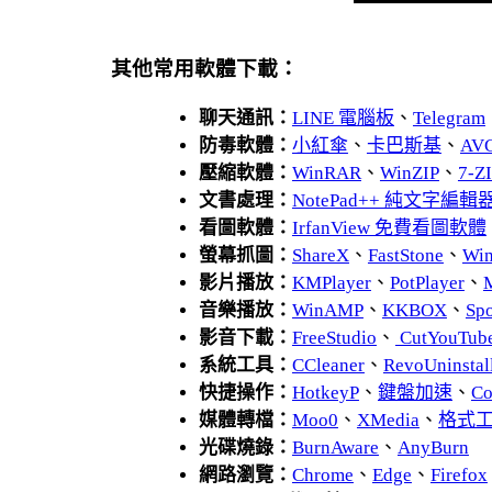
其他常用軟體下載：
聊天通訊：
LINE 電腦板
、
Telegram
防毒軟體：
小紅傘
、
卡巴斯基
、
AV
壓縮軟體：
WinRAR
、
WinZIP
、
7-
文書處理：
NotePad++ 純文字編輯
看圖軟體：
IrfanView 免費看圖軟體
螢幕抓圖：
ShareX
、
FastStone
、
Wi
影片播放：
KMPlayer
、
PotPlayer
、
音樂播放：
WinAMP
、
KKBOX
、
Spo
影音下載：
FreeStudio
、
CutYouTub
系統工具：
CCleaner
、
RevoUnins
快捷操作：
HotkeyP
、
鍵盤加速
、
Co
媒體轉檔：
Moo0
、
XMedia
、
格式
光碟燒錄：
BurnAware
、
AnyBurn
網路瀏覽：
Chrome
、
Edge
、
Firefox