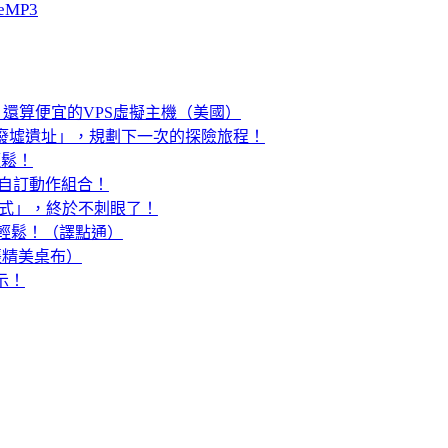
eMP3
度OK、還算便宜的VPS虛擬主機（美國）
廢墟遺址」，規劃下一次的探險旅程！
輕鬆！
可自訂動作組合！
模式」，終於不刺眼了！
典超輕鬆！（譯點通）
萬張精美桌布）
展示！