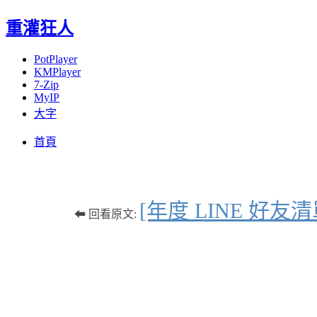
重灌狂人
PotPlayer
KMPlayer
7-Zip
MyIP
大字
Menu
Skip
首頁
to
content
[年度 LINE 
⬅ 回看原文: