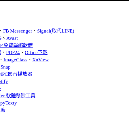
、
FB Messenger
、
Signal(取代LINE)
G
、
Avast
ZIP 免費壓縮軟體
器
、
PDF24
、
Office下載
、
ImageGlass
、
XnView
nSnap
MPC影音播放器
tify
e
taller 軟體移除工具
pyTexty
工廠