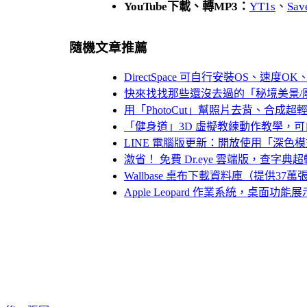
YouTube下載、轉MP3：
YT1s
、
Sav
隨機文章推薦
DirectSpace 可自行安裝OS、速
快來找找那些還沒去過的「秘境美景/
用「PhotoCut」幫照片去背、合成超
「健身道」3D 虛擬教練動作教學，
LINE 電腦版更新：開放使用「深色
激省！ 免費 Dr.eye 雲端版，查字
Wallbase 桌布下載資料庫（提供37
Apple Leopard 作業系統，桌面功能