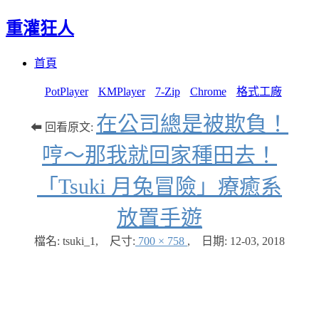
重灌狂人
Menu
Skip
首頁
to
content
PotPlayer
KMPlayer
7-Zip
Chrome
格式工廠
在公司總是被欺負！
⬅ 回看原文:
哼～那我就回家種田去！
「Tsuki 月兔冒險」療癒系
放置手遊
檔名: tsuki_1
,
尺寸:
700 × 758
,
日期:
12-03, 2018