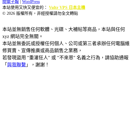
閱電子報
|
WordPress
本站使用又快又便宜的：
Vultr VPS 日本主機
© 2026 版權所有，非經授權請勿全文轉貼
本站並無銷售任何軟體、光碟、大補帖等商品，本站與任何
xyz 網站完全無關。
本站並無委託或授權任何個人、公司或第三者承辦任何電腦維
修買賣、宣傳推廣或商品銷售之業務，
若發現盜用 "重灌狂人" 或 "不來恩" 名義之行為，請協助通報
「
與我聯繫
」，謝謝！