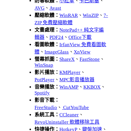
防毒軟體：
小紅傘
、
卡巴斯基
、
AVG
、
Avast
壓縮軟體：
WinRAR
、
WinZIP
、
7-
ZIP 免費壓縮軟體
文書處理：
NotePad++ 純文字編
輯器
、
PDF24
、
Office下載
看圖軟體：
IrfanView 免費看圖軟
體
、
ImageGlass
、
XnView
螢幕抓圖：
ShareX
、
FastStone
、
WinSnap
影片播放：
KMPlayer
、
PotPlayer
、
MPC影音播放器
音樂播放：
WinAMP
、
KKBOX
、
Spotify
影音下載：
FreeStudio
、
CutYouTube
系統工具：
CCleaner
、
RevoUninstaller 軟體移除工具
快捷操作：
HotkeyP
、
鍵盤加速
、