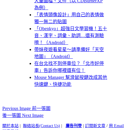
大量圖檔、文件（以 CDBurnerXP
為例）
「表情頭像設計」用自己的表情做
獨一無二的貼圖
「Obenkyo」超強日文學習機！五十
音、漢字、詞彙、助詞…還有測驗
唷！（Android）
帶妹夜遊看星星～請準備好「天空
地圖」（Android）
在台北找不到停車位？「北市好停
車」告訴你哪裡還有位！
Mouse Manager 幫滑鼠按鍵改成其他
快速鍵、快捷功能
Previous Image 前一張圖
後一張圖 Next Image
關於本站
|
聯絡站長(Contact Us)
|
廣告刊登
|
訂閱新文章
/
用 Email