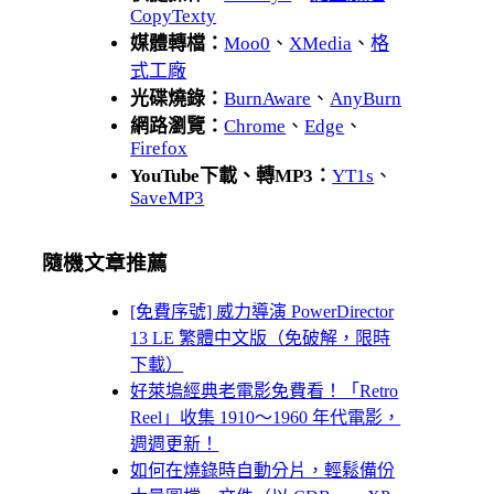
CopyTexty
媒體轉檔：
Moo0
、
XMedia
、
格
式工廠
光碟燒錄：
BurnAware
、
AnyBurn
網路瀏覽：
Chrome
、
Edge
、
Firefox
YouTube下載、轉MP3：
YT1s
、
SaveMP3
隨機文章推薦
[免費序號] 威力導演 PowerDirector
13 LE 繁體中文版（免破解，限時
下載）
好萊塢經典老電影免費看！「Retro
Reel」收集 1910～1960 年代電影，
週週更新！
如何在燒錄時自動分片，輕鬆備份