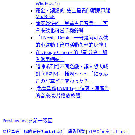
Windows 10
鑲金、鑲鑽的..史上最貴的蘋果電腦
MacBook
節奏輕快的「兒童古典音樂」，可
拿來聽也可當手機鈴聲
「I Need a Break」一分鐘就可以做
的小運動！簡單活動久坐的身體！
在 Google Chrome 的「新分頁」加
入常用網站！
貓咪系列找不同遊戲，讓人想大喊
到底哪裡不一樣啊～～～「にゃん
この写真どこ変わった？」
[免費軟體] AMPlayer 清爽、無廣告
的音樂/影片播放軟體
Previous Image 前一張圖
關於本站
|
聯絡站長(Contact Us)
|
廣告刊登
|
訂閱新文章
/
用 Email