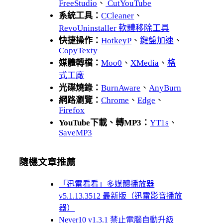
FreeStudio
、
CutYouTube
系統工具：
CCleaner
、
RevoUninstaller 軟體移除工具
快捷操作：
HotkeyP
、
鍵盤加速
、
CopyTexty
媒體轉檔：
Moo0
、
XMedia
、
格
式工廠
光碟燒錄：
BurnAware
、
AnyBurn
網路瀏覽：
Chrome
、
Edge
、
Firefox
YouTube下載、轉MP3：
YT1s
、
SaveMP3
隨機文章推薦
「迅雷看看」多媒體播放器
v5.1.13.3512 最新版（迅雷影音播放
器）
Never10 v1.3.1 禁止電腦自動升級