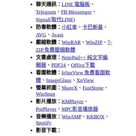
聊天通訊：
LINE 電腦板
、
Telegram
、
FB Messenger
、
Signal(取代LINE)
防毒軟體：
小紅傘
、
卡巴斯基
、
AVG
、
Avast
壓縮軟體：
WinRAR
、
WinZIP
、
7-
ZIP 免費壓縮軟體
文書處理：
NotePad++ 純文字編
輯器
、
PDF24
、
Office下載
看圖軟體：
IrfanView 免費看圖軟
體
、
ImageGlass
、
XnView
螢幕抓圖：
ShareX
、
FastStone
、
WinSnap
影片播放：
KMPlayer
、
PotPlayer
、
MPC影音播放器
音樂播放：
WinAMP
、
KKBOX
、
Spotify
影音下載：