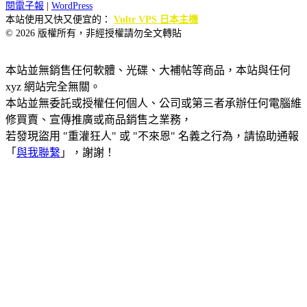
閱電子報
|
WordPress
本站使用又快又便宜的：
Vultr VPS 日本主機
© 2026 版權所有，非經授權請勿全文轉貼
本站並無銷售任何軟體、光碟、大補帖等商品，本站與任何
xyz 網站完全無關。
本站並無委託或授權任何個人、公司或第三者承辦任何電腦維
修買賣、宣傳推廣或商品銷售之業務，
若發現盜用 "重灌狂人" 或 "不來恩" 名義之行為，請協助通報
「
與我聯繫
」，謝謝！