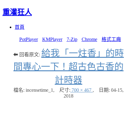
重灌狂人
Menu
Skip
首頁
to
content
PotPlayer
KMPlayer
7-Zip
Chrome
格式工廠
給我「一炷香」的時
⬅ 回看原文:
間專心一下！超古色古香的
計時器
檔名: incensetime_1
,
尺寸:
700 × 467
,
日期:
04-15,
2018