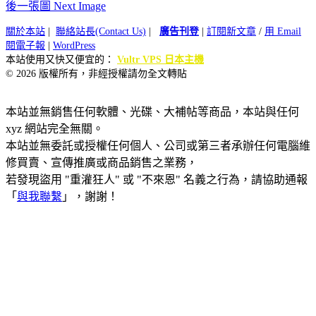
後一張圖 Next Image
關於本站
|
聯絡站長(Contact Us)
|
廣告刊登
|
訂閱新文章
/
用 Email
閱電子報
|
WordPress
本站使用又快又便宜的：
Vultr VPS 日本主機
© 2026 版權所有，非經授權請勿全文轉貼
本站並無銷售任何軟體、光碟、大補帖等商品，本站與任何
xyz 網站完全無關。
本站並無委託或授權任何個人、公司或第三者承辦任何電腦維
修買賣、宣傳推廣或商品銷售之業務，
若發現盜用 "重灌狂人" 或 "不來恩" 名義之行為，請協助通報
「
與我聯繫
」，謝謝！