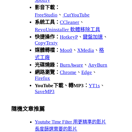
Spotify
影音下載：
FreeStudio
、
CutYouTube
系統工具：
CCleaner
、
RevoUninstaller 軟體移除工具
快捷操作：
HotkeyP
、
鍵盤加速
、
CopyTexty
媒體轉檔：
Moo0
、
XMedia
、
格
式工廠
光碟燒錄：
BurnAware
、
AnyBurn
網路瀏覽：
Chrome
、
Edge
、
Firefox
YouTube下載、轉MP3：
YT1s
、
SaveMP3
隨機文章推薦
Youtube Time Filter 用更精準的影片
長度篩選需要的影片