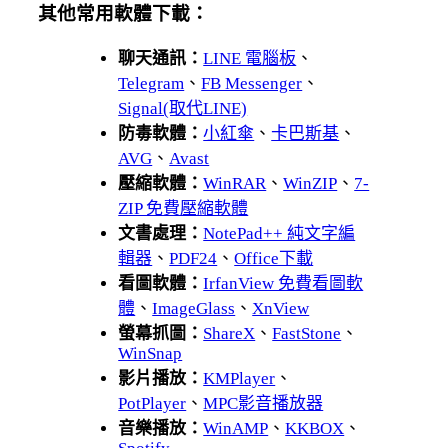
其他常用軟體下載：
聊天通訊：
LINE 電腦板
、
Telegram
、
FB Messenger
、
Signal(取代LINE)
防毒軟體：
小紅傘
、
卡巴斯基
、
AVG
、
Avast
壓縮軟體：
WinRAR
、
WinZIP
、
7-
ZIP 免費壓縮軟體
文書處理：
NotePad++ 純文字編
輯器
、
PDF24
、
Office下載
看圖軟體：
IrfanView 免費看圖軟
體
、
ImageGlass
、
XnView
螢幕抓圖：
ShareX
、
FastStone
、
WinSnap
影片播放：
KMPlayer
、
PotPlayer
、
MPC影音播放器
音樂播放：
WinAMP
、
KKBOX
、