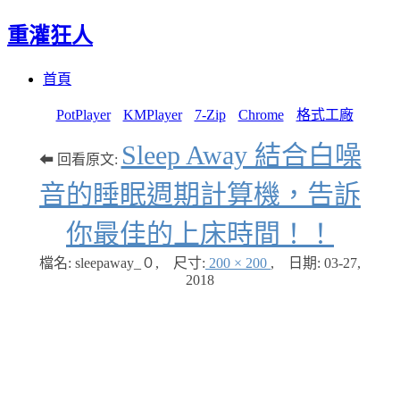
重灌狂人
Menu
Skip
首頁
to
content
PotPlayer
KMPlayer
7-Zip
Chrome
格式工廠
Sleep Away 結合白噪
⬅ 回看原文:
音的睡眠週期計算機，告訴
你最佳的上床時間！！
檔名: sleepaway_０
,
尺寸:
200 × 200
,
日期:
03-27,
2018