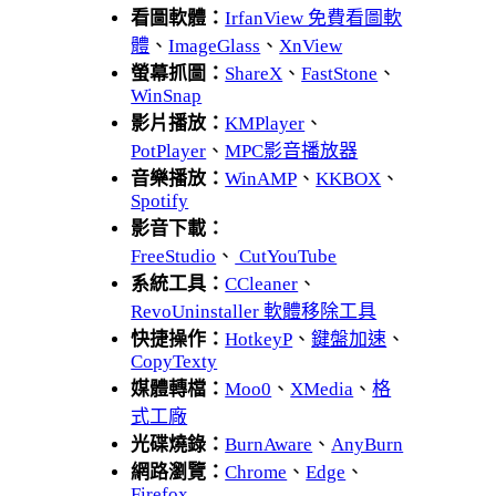
看圖軟體：
IrfanView 免費看圖軟
體
、
ImageGlass
、
XnView
螢幕抓圖：
ShareX
、
FastStone
、
WinSnap
影片播放：
KMPlayer
、
PotPlayer
、
MPC影音播放器
音樂播放：
WinAMP
、
KKBOX
、
Spotify
影音下載：
FreeStudio
、
CutYouTube
系統工具：
CCleaner
、
RevoUninstaller 軟體移除工具
快捷操作：
HotkeyP
、
鍵盤加速
、
CopyTexty
媒體轉檔：
Moo0
、
XMedia
、
格
式工廠
光碟燒錄：
BurnAware
、
AnyBurn
網路瀏覽：
Chrome
、
Edge
、
Firefox