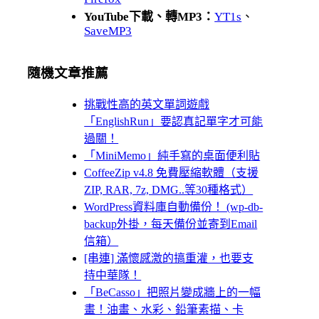
YouTube下載、轉MP3：
YT1s
、
SaveMP3
隨機文章推薦
挑戰性高的英文單詞遊戲
「EnglishRun」要認真記單字才可能
過關！
「MiniMemo」純手寫的桌面便利貼
CoffeeZip v4.8 免費壓縮軟體（支援
ZIP, RAR, 7z, DMG..等30種格式）
WordPress資料庫自動備份！ (wp-db-
backup外掛，每天備份並寄到Email
信箱）
[串連] 滿懷感激的搞重灌，也要支
持中華隊！
「BeCasso」把照片變成牆上的一幅
畫！油畫、水彩、鉛筆素描、卡