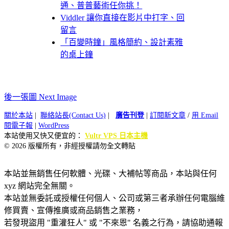
通、普普藝術任你挑！
Viddler 讓你直接在影片中打字、回
留言
「百變時鐘」風格簡約、設計素雅
的桌上鐘
後一張圖 Next Image
關於本站
|
聯絡站長(Contact Us)
|
廣告刊登
|
訂閱新文章
/
用 Email
閱電子報
|
WordPress
本站使用又快又便宜的：
Vultr VPS 日本主機
© 2026 版權所有，非經授權請勿全文轉貼
本站並無銷售任何軟體、光碟、大補帖等商品，本站與任何
xyz 網站完全無關。
本站並無委託或授權任何個人、公司或第三者承辦任何電腦維
修買賣、宣傳推廣或商品銷售之業務，
若發現盜用 "重灌狂人" 或 "不來恩" 名義之行為，請協助通報