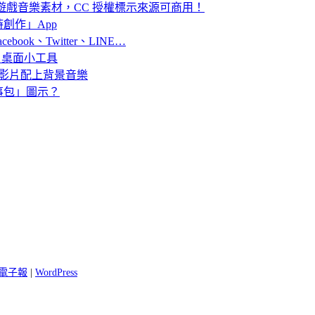
的影片、遊戲音樂素材，CC 授權標示來源可商用！
創作」App
ebook、Twitter、LINE…
倒數日桌面小工具
Tube影片配上背景音樂
公事包」圖示？
 閱電子報
|
WordPress