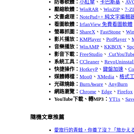
防毒軟體：
小紅傘
、
卡巴斯基
、
AV
壓縮軟體：
WinRAR
、
WinZIP
、
7-
文書處理：
NotePad++ 純文字編輯
看圖軟體：
IrfanView 免費看圖軟體
螢幕抓圖：
ShareX
、
FastStone
、
Wi
影片播放：
KMPlayer
、
PotPlayer
、
音樂播放：
WinAMP
、
KKBOX
、
Spo
影音下載：
FreeStudio
、
CutYouTub
系統工具：
CCleaner
、
RevoUnins
快捷操作：
HotkeyP
、
鍵盤加速
、
Co
媒體轉檔：
Moo0
、
XMedia
、
格式
光碟燒錄：
BurnAware
、
AnyBurn
網路瀏覽：
Chrome
、
Edge
、
Firefox
YouTube下載、轉MP3：
YT1s
、
Sav
隨機文章推薦
愛旅行的青蛙，你養了沒？「旅かえ