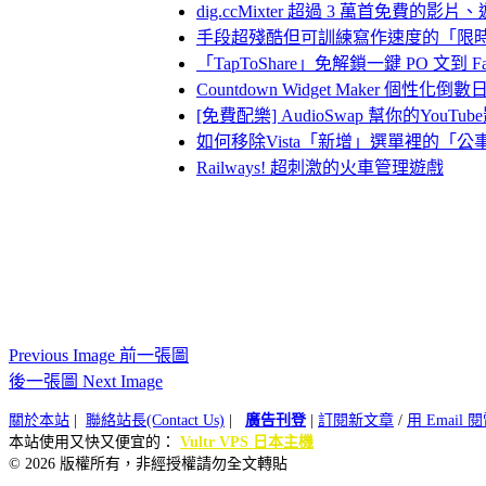
dig.ccMixter 超過 3 萬首免費
手段超殘酷但可訓練寫作速度的「限時
「TapToShare」免解鎖一鍵 PO 文到 Fac
Countdown Widget Maker 個性化
[免費配樂] AudioSwap 幫你的You
如何移除Vista「新增」選單裡的「
Railways! 超刺激的火車管理遊戲
Previous Image 前一張圖
後一張圖 Next Image
關於本站
|
聯絡站長(Contact Us)
|
廣告刊登
|
訂閱新文章
/
用 Email
本站使用又快又便宜的：
Vultr VPS 日本主機
© 2026 版權所有，非經授權請勿全文轉貼