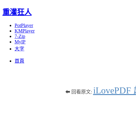
重灌狂人
PotPlayer
KMPlayer
7-Zip
MyIP
大字
Menu
Skip
首頁
to
content
iLoveP
⬅ 回看原文: