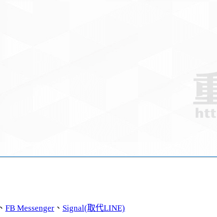
、
FB Messenger
、
Signal(取代LINE)