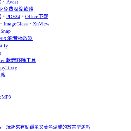
G
、
Avast
ZIP 免費壓縮軟體
器
、
PDF24
、
Office下載
、
ImageGlass
、
XnView
nSnap
MPC影音播放器
tify
e
taller 軟體移除工具
pyTexty
工廠
eMP3
る」玩起來有點孤單又莫名溫馨的放置型遊戲