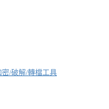
併/加密/破解/轉檔工具