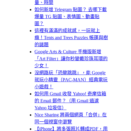
量、時間
如何新增 Telegram 貼圖？ 去哪下載
爆量 TG 貼圖、表情圖、動畫貼
圖？
這裡有滿滿的成就感，一玩就上
癮！Tents and Trees Puzzles 帳篷與樹
的謎題
Google Arts & Culture 手機版新增
「Art Filter」讓你秒變戴珍珠耳環的
少女！
沒網路玩「恐龍跳跳」，能 Google
就玩小精靈（PAC-MAN）經典電玩
小遊戲！
如何用 Gmail 收發 Yahoo! 奇摩信箱
的 Email 郵件？（用 Gmail 過濾
Yahoo 垃圾信）
Nice Sharing 將兩個網頁「合併」在
同一個視窗中瀏覽
【iPhone】將多張照片轉成PDF，用