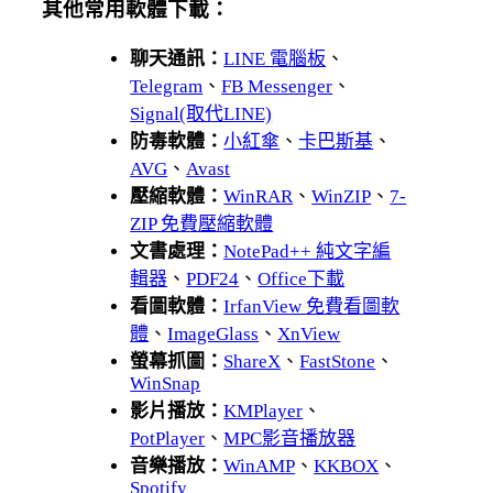
其他常用軟體下載：
聊天通訊：
LINE 電腦板
、
Telegram
、
FB Messenger
、
Signal(取代LINE)
防毒軟體：
小紅傘
、
卡巴斯基
、
AVG
、
Avast
壓縮軟體：
WinRAR
、
WinZIP
、
7-
ZIP 免費壓縮軟體
文書處理：
NotePad++ 純文字編
輯器
、
PDF24
、
Office下載
看圖軟體：
IrfanView 免費看圖軟
體
、
ImageGlass
、
XnView
螢幕抓圖：
ShareX
、
FastStone
、
WinSnap
影片播放：
KMPlayer
、
PotPlayer
、
MPC影音播放器
音樂播放：
WinAMP
、
KKBOX
、
Spotify