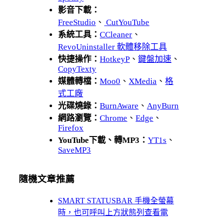
影音下載：
FreeStudio
、
CutYouTube
系統工具：
CCleaner
、
RevoUninstaller 軟體移除工具
快捷操作：
HotkeyP
、
鍵盤加速
、
CopyTexty
媒體轉檔：
Moo0
、
XMedia
、
格
式工廠
光碟燒錄：
BurnAware
、
AnyBurn
網路瀏覽：
Chrome
、
Edge
、
Firefox
YouTube下載、轉MP3：
YT1s
、
SaveMP3
隨機文章推薦
SMART STATUSBAR 手機全螢幕
時，也可呼叫上方狀態列查看電