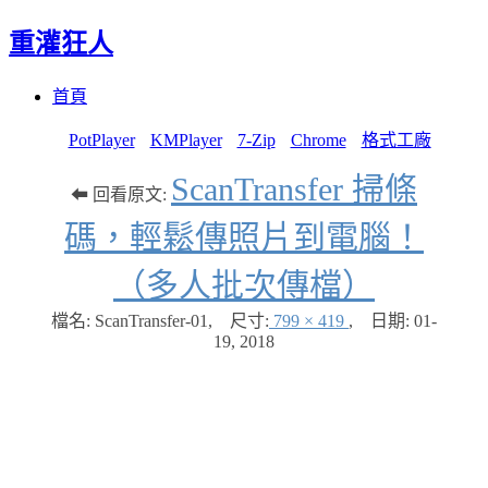
重灌狂人
Menu
Skip
首頁
to
content
PotPlayer
KMPlayer
7-Zip
Chrome
格式工廠
ScanTransfer 掃條
⬅ 回看原文:
碼，輕鬆傳照片到電腦！
（多人批次傳檔）
檔名: ScanTransfer-01
,
尺寸:
799 × 419
,
日期:
01-
19, 2018