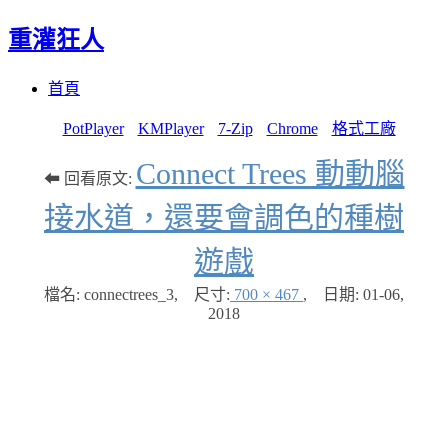
重灌狂人
Menu
Skip
首頁
to
content
PotPlayer
KMPlayer
7-Zip
Chrome
格式工廠
Connect Trees 動動腦
⬅ 回看原文:
接水道，還要會調色的種樹
遊戲
檔名: connectrees_3
,
尺寸:
700 × 467
,
日期:
01-06,
2018