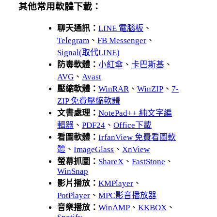
其他常用軟體下載：
聊天通訊：
LINE 電腦板
、
Telegram
、
FB Messenger
、
Signal(取代LINE)
防毒軟體：
小紅傘
、
卡巴斯基
、
AVG
、
Avast
壓縮軟體：
WinRAR
、
WinZIP
、
7-
ZIP 免費壓縮軟體
文書處理：
NotePad++ 純文字編
輯器
、
PDF24
、
Office下載
看圖軟體：
IrfanView 免費看圖軟
體
、
ImageGlass
、
XnView
螢幕抓圖：
ShareX
、
FastStone
、
WinSnap
影片播放：
KMPlayer
、
PotPlayer
、
MPC影音播放器
音樂播放：
WinAMP
、
KKBOX
、