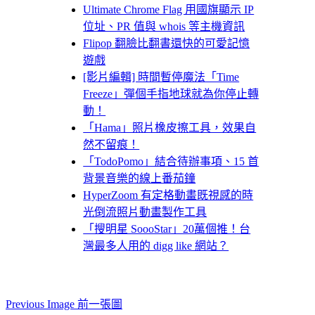
Ultimate Chrome Flag 用國旗顯示 IP
位址、PR 值與 whois 等主機資訊
Flipop 翻臉比翻書還快的可愛記憶
遊戲
[影片編輯] 時間暫停魔法「Time
Freeze」彈個手指地球就為你停止轉
動！
「Hama」照片橡皮擦工具，效果自
然不留痕！
「TodoPomo」結合待辦事項、15 首
背景音樂的線上番茄鐘
HyperZoom 有定格動畫既視感的時
光倒流照片動畫製作工具
「搜明星 SoooStar」20萬個推！台
灣最多人用的 digg like 網站？
Previous Image 前一張圖