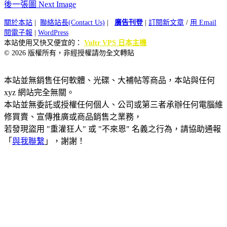
後一張圖 Next Image
關於本站
|
聯絡站長(Contact Us)
|
廣告刊登
|
訂閱新文章
/
用 Email
閱電子報
|
WordPress
本站使用又快又便宜的：
Vultr VPS 日本主機
© 2026 版權所有，非經授權請勿全文轉貼
本站並無銷售任何軟體、光碟、大補帖等商品，本站與任何
xyz 網站完全無關。
本站並無委託或授權任何個人、公司或第三者承辦任何電腦維
修買賣、宣傳推廣或商品銷售之業務，
若發現盜用 "重灌狂人" 或 "不來恩" 名義之行為，請協助通報
「
與我聯繫
」，謝謝！