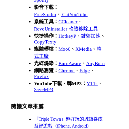
Spotify
影音下載：
FreeStudio
、
CutYouTube
系統工具：
CCleaner
、
RevoUninstaller 軟體移除工具
快捷操作：
HotkeyP
、
鍵盤加速
、
CopyTexty
媒體轉檔：
Moo0
、
XMedia
、
格
式工廠
光碟燒錄：
BurnAware
、
AnyBurn
網路瀏覽：
Chrome
、
Edge
、
Firefox
YouTube下載、轉MP3：
YT1s
、
SaveMP3
隨機文章推薦
「Triple Town」超好玩的城鎮養成
益智遊戲（iPhone, Android）