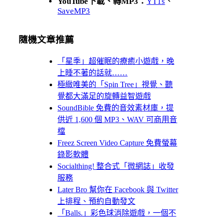
YouTube下載、轉MP3：
YT1s
、
SaveMP3
隨機文章推薦
「星季」超催眠的療癒小遊戲，晚
上睡不著的話就……
極緻唯美的「Spin Tree」視覺、聽
覺都大滿足的旋轉益智遊戲
SoundBible 免費的音效素材庫，提
供近 1,600 個 MP3、WAV 可商用音
檔
Freez Screen Video Capture 免費螢幕
錄影軟體
Socialthing! 整合式「微網誌」收發
服務
Later Bro 幫你在 Facebook 與 Twitter
上排程、預約自動發文
「Balls.」彩色球消除遊戲，一個不