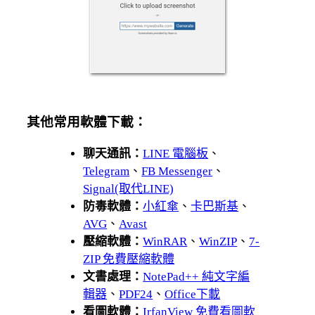
其他常用軟體下載：
聊天通訊：
LINE 電腦板
、
Telegram
、
FB Messenger
、
Signal(取代LINE)
防毒軟體：
小紅傘
、
卡巴斯基
、
AVG
、
Avast
壓縮軟體：
WinRAR
、
WinZIP
、
7-
ZIP 免費壓縮軟體
文書處理：
NotePad++ 純文字編
輯器
、
PDF24
、
Office下載
看圖軟體：
IrfanView 免費看圖軟