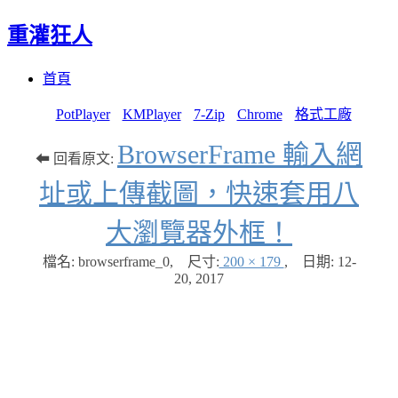
重灌狂人
Menu
Skip
首頁
to
content
PotPlayer
KMPlayer
7-Zip
Chrome
格式工廠
BrowserFrame 輸入網
⬅ 回看原文:
址或上傳截圖，快速套用八
大瀏覽器外框！
檔名: browserframe_0
,
尺寸:
200 × 179
,
日期:
12-
20, 2017