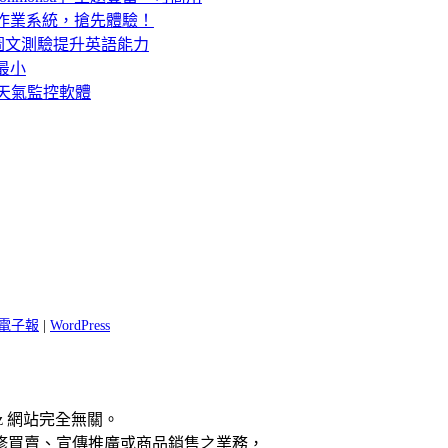
e OS 作業系統，搶先體驗！
圖文測驗提升英語能力
到最小
與天氣監控軟體
 閱電子報
|
WordPress
z 網站完全無關。
修買賣、宣傳推廣或商品銷售之業務，