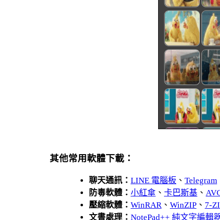
其他常用軟體下載：
聊天通訊：
LINE 電腦板
、
Telegram
防毒軟體：
小紅傘
、
卡巴斯基
、
AV
壓縮軟體：
WinRAR
、
WinZIP
、
7-
文書處理：
NotePad++ 純文字編輯