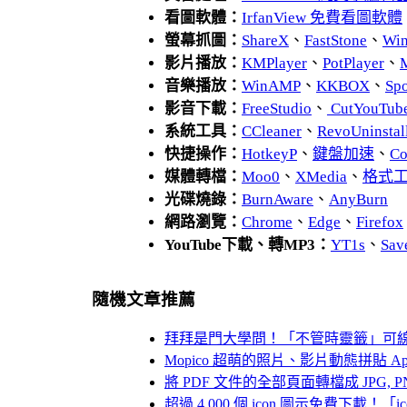
看圖軟體：
IrfanView 免費看圖軟體
螢幕抓圖：
ShareX
、
FastStone
、
Wi
影片播放：
KMPlayer
、
PotPlayer
、
音樂播放：
WinAMP
、
KKBOX
、
Spo
影音下載：
FreeStudio
、
CutYouTub
系統工具：
CCleaner
、
RevoUnins
快捷操作：
HotkeyP
、
鍵盤加速
、
Co
媒體轉檔：
Moo0
、
XMedia
、
格式
光碟燒錄：
BurnAware
、
AnyBurn
網路瀏覽：
Chrome
、
Edge
、
Firefox
YouTube下載、轉MP3：
YT1s
、
Sav
隨機文章推薦
拜拜是門大學問！「不管時靈籤」可
Mopico 超萌的照片、影片動態拼貼 Ap
將 PDF 文件的全部頁面轉檔成 JPG, P
超過 4,000 個 icon 圖示免費下載！「