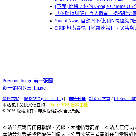
[下載] 開機 7 秒的 Google Chrom
「英聽特訓班」真人發音，透過聽力
Swept Away 自動將不使用的視窗縮
DPIP 地表最快【地震速報】、災害
Previous Image 前一張圖
後一張圖 Next Image
關於本站
|
聯絡站長(Contact Us)
|
廣告刊登
|
訂閱新文章
/
用 Email
本站使用又快又便宜的：
Vultr VPS 日本主機
© 2026 版權所有，非經授權請勿全文轉貼
本站並無銷售任何軟體、光碟、大補帖等商品，本站與任何 xy
本站並無委託或授權任何個人、公司或第三者承辦任何電腦維