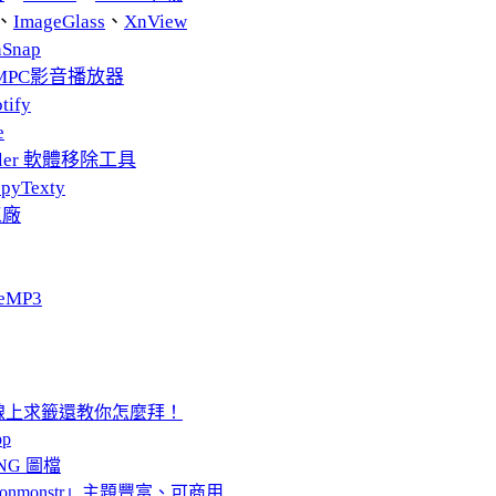
、
ImageGlass
、
XnView
nSnap
MPC影音播放器
tify
e
taller 軟體移除工具
pyTexty
工廠
eMP3
線上求籤還教你怎麼拜！
p
NG 圖檔
iconmonstr」主題豐富、可商用