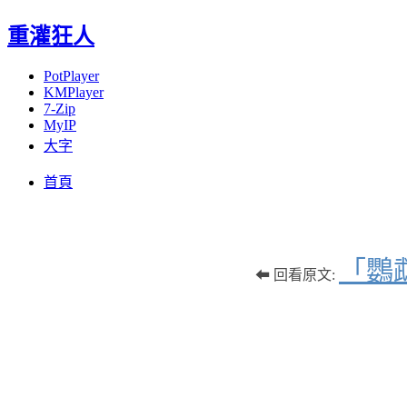
重灌狂人
PotPlayer
KMPlayer
7-Zip
MyIP
大字
Menu
Skip
首頁
to
content
「鸚
⬅ 回看原文: