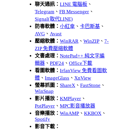
聊天通訊：
LINE 電腦板
、
Telegram
、
FB Messenger
、
Signal(取代LINE)
防毒軟體：
小紅傘
、
卡巴斯基
、
AVG
、
Avast
壓縮軟體：
WinRAR
、
WinZIP
、
7-
ZIP 免費壓縮軟體
文書處理：
NotePad++ 純文字編
輯器
、
PDF24
、
Office下載
看圖軟體：
IrfanView 免費看圖軟
體
、
ImageGlass
、
XnView
螢幕抓圖：
ShareX
、
FastStone
、
WinSnap
影片播放：
KMPlayer
、
PotPlayer
、
MPC影音播放器
音樂播放：
WinAMP
、
KKBOX
、
Spotify
影音下載：