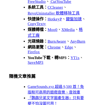
FreeStudio
、
CutYouTube
系統工具：
CCleaner
、
RevoUninstaller 軟體移除工具
快捷操作：
HotkeyP
、
鍵盤加速
、
CopyTexty
媒體轉檔：
Moo0
、
XMedia
、
格
式工廠
光碟燒錄：
BurnAware
、
AnyBurn
網路瀏覽：
Chrome
、
Edge
、
Firefox
YouTube下載、轉MP3：
YT1s
、
SaveMP3
隨機文章推薦
GameSounds.xyz 超過 9,500 首！免
版稅可商用的遊戲音樂、音效庫
「鸚鵡兄弟文字圖產生器」只有要
梗不怕沒圖可用！