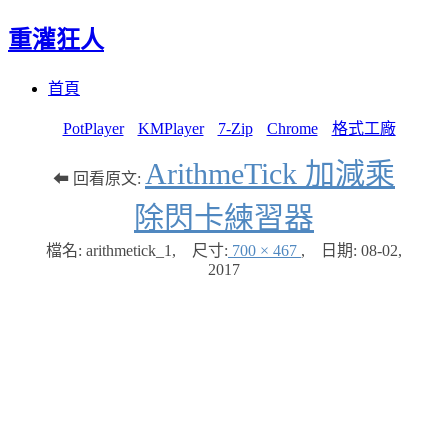
重灌狂人
Menu
Skip
首頁
to
content
PotPlayer
KMPlayer
7-Zip
Chrome
格式工廠
ArithmeTick 加減乘
⬅ 回看原文:
除閃卡練習器
檔名: arithmetick_1
,
尺寸:
700 × 467
,
日期:
08-02,
2017