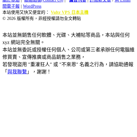
關於本站
|
聯絡站長(Contact Us)
|
廣告刊登
|
訂閱新文章
/
用 Email
閱電子報
|
WordPress
本站使用又快又便宜的：
Vultr VPS 日本主機
© 2026 版權所有，非經授權請勿全文轉貼
本站並無銷售任何軟體、光碟、大補帖等商品，本站與任何
xyz 網站完全無關。
本站並無委託或授權任何個人、公司或第三者承辦任何電腦維
修買賣、宣傳推廣或商品銷售之業務，
若發現盜用 "重灌狂人" 或 "不來恩" 名義之行為，請協助通報
「
與我聯繫
」，謝謝！