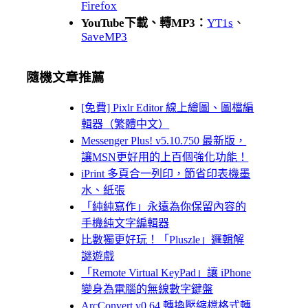
Firefox
YouTube下載、轉MP3：
YT1s
、
SaveMP3
隨機文章推薦
[免費] Pixlr Editor 線上繪圖、圖檔編
輯器（繁體中文）
Messenger Plus! v5.10.750 最新版，
讓MSN更好用的上百個強化功能！
iPrint 多頁合一列印，節省印表機墨
水、紙張
「純純寫作」永遠為你保留內容的
手機純文字編輯器
比數獨更好玩！「Pluszle」邏輯解
謎遊戲
「Remote Virtual KeyPad」讓 iPhone
變身為電腦的無線數字鍵盤
ArcConvert v0.64 轉換壓縮檔格式轉