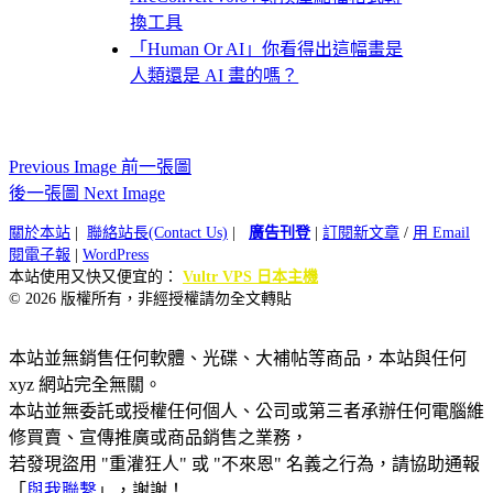
換工具
「Human Or AI」你看得出這幅畫是
人類還是 AI 畫的嗎？
Previous Image 前一張圖
後一張圖 Next Image
關於本站
|
聯絡站長(Contact Us)
|
廣告刊登
|
訂閱新文章
/
用 Email
閱電子報
|
WordPress
本站使用又快又便宜的：
Vultr VPS 日本主機
© 2026 版權所有，非經授權請勿全文轉貼
本站並無銷售任何軟體、光碟、大補帖等商品，本站與任何
xyz 網站完全無關。
本站並無委託或授權任何個人、公司或第三者承辦任何電腦維
修買賣、宣傳推廣或商品銷售之業務，
若發現盜用 "重灌狂人" 或 "不來恩" 名義之行為，請協助通報
「
與我聯繫
」，謝謝！