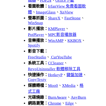
輯器
、
PDF24
、
Office下載
看圖軟體：
IrfanView 免費看圖軟
體
、
ImageGlass
、
XnView
螢幕抓圖：
ShareX
、
FastStone
、
WinSnap
影片播放：
KMPlayer
、
PotPlayer
、
MPC影音播放器
音樂播放：
WinAMP
、
KKBOX
、
Spotify
影音下載：
FreeStudio
、
CutYouTube
系統工具：
CCleaner
、
RevoUninstaller 軟體移除工具
快捷操作：
HotkeyP
、
鍵盤加速
、
CopyTexty
媒體轉檔：
Moo0
、
XMedia
、
格
式工廠
光碟燒錄：
BurnAware
、
AnyBurn
網路瀏覽：
Chrome
、
Edge
、