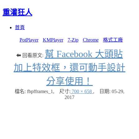
重灌狂人
Menu
Skip
首頁
to
content
PotPlayer
KMPlayer
7-Zip
Chrome
格式工廠
幫 Facebook 大頭貼
⬅ 回看原文:
加上特效框，還可動手設計
分享使用！
檔名: fbpfframes_1
,
尺寸:
700 × 658
,
日期:
05-29,
2017