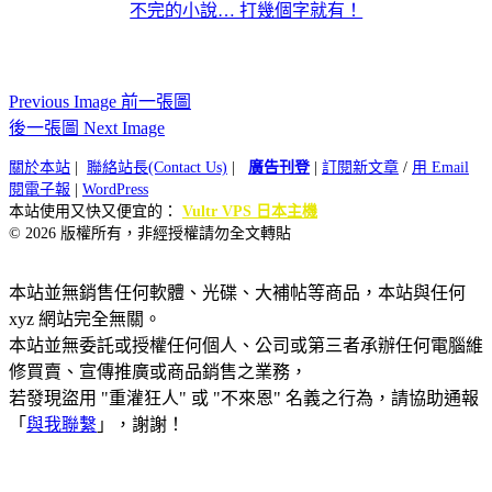
不完的小說… 打幾個字就有！
Previous Image 前一張圖
後一張圖 Next Image
關於本站
|
聯絡站長(Contact Us)
|
廣告刊登
|
訂閱新文章
/
用 Email
閱電子報
|
WordPress
本站使用又快又便宜的：
Vultr VPS 日本主機
© 2026 版權所有，非經授權請勿全文轉貼
本站並無銷售任何軟體、光碟、大補帖等商品，本站與任何
xyz 網站完全無關。
本站並無委託或授權任何個人、公司或第三者承辦任何電腦維
修買賣、宣傳推廣或商品銷售之業務，
若發現盜用 "重灌狂人" 或 "不來恩" 名義之行為，請協助通報
「
與我聯繫
」，謝謝！