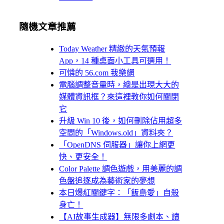
隨機文章推薦
Today Weather 精緻的天氣預報
App，14 種桌面小工具可選用！
可憐的 56.com 我樂網
電腦調整音量時，總是出現大大的
媒體資訊框？來這裡教你如何關閉
它
升級 Win 10 後，如何刪除佔用超多
空間的「Windows.old」資料夾？
「OpenDNS 伺服器」讓你上網更
快、更安全！
Color Palette 調色遊戲，用美麗的調
色盤追逐成為藝術家的夢想
本日爆紅關鍵字：「飯島愛」自殺
身亡！
【AI故事生成器】無限多劇本、讀