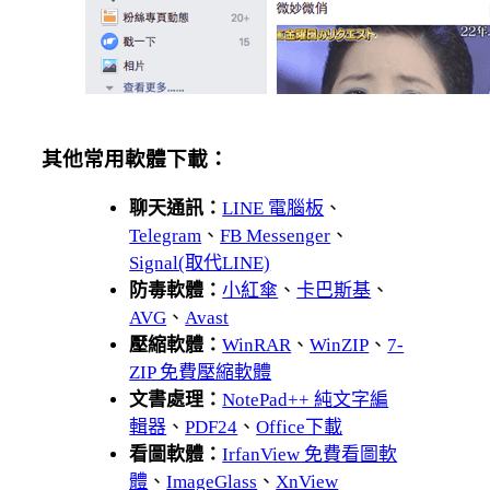
其他常用軟體下載：
聊天通訊：
LINE 電腦板
、
Telegram
、
FB Messenger
、
Signal(取代LINE)
防毒軟體：
小紅傘
、
卡巴斯基
、
AVG
、
Avast
壓縮軟體：
WinRAR
、
WinZIP
、
7-
ZIP 免費壓縮軟體
文書處理：
NotePad++ 純文字編
輯器
、
PDF24
、
Office下載
看圖軟體：
IrfanView 免費看圖軟
體
、
ImageGlass
、
XnView