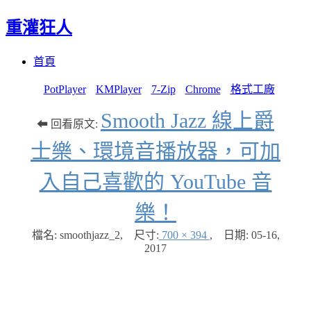
重灌狂人
Menu
Skip
首頁
to
content
PotPlayer
KMPlayer
7-Zip
Chrome
格式工廠
Smooth Jazz 線上爵
⬅ 回看原文:
士樂、環境音播放器，可加
入自己喜歡的 YouTube 音
樂！
檔名: smoothjazz_2
,
尺寸:
700 × 394
,
日期:
05-16,
2017