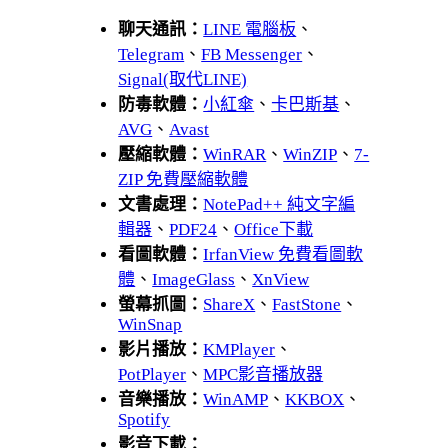
聊天通訊：
LINE 電腦板
、
Telegram
、
FB Messenger
、
Signal(取代LINE)
防毒軟體：
小紅傘
、
卡巴斯基
、
AVG
、
Avast
壓縮軟體：
WinRAR
、
WinZIP
、
7-
ZIP 免費壓縮軟體
文書處理：
NotePad++ 純文字編
輯器
、
PDF24
、
Office下載
看圖軟體：
IrfanView 免費看圖軟
體
、
ImageGlass
、
XnView
螢幕抓圖：
ShareX
、
FastStone
、
WinSnap
影片播放：
KMPlayer
、
PotPlayer
、
MPC影音播放器
音樂播放：
WinAMP
、
KKBOX
、
Spotify
影音下載：