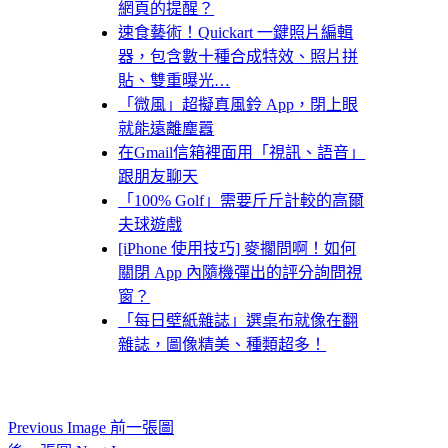
網頁的提醒？
速食藝術！Quickart 一鍵照片編輯
器，包含數十種合成特效、照片拼
貼、雙重曝光…
「微風」超擬真風鈴 App，閉上眼
就能遠離塵囂
在Gmail信箱裡面用「視訊、語音」
跟朋友聊天
「100% Golf」需要斤斤計較的高爾
夫球遊戲
[iPhone 使用技巧] 麥擱問啊！如何
關閉 App 內隨機彈出的評分詢問視
窗？
「每日壁紙雜誌」選桌布就像在翻
雜誌，圖像精美、種類超多！
Previous Image 前一張圖