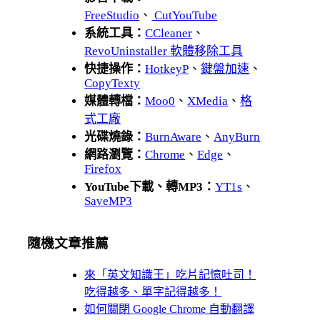
FreeStudio
、
CutYouTube
系統工具：
CCleaner
、
RevoUninstaller 軟體移除工具
快捷操作：
HotkeyP
、
鍵盤加速
、
CopyTexty
媒體轉檔：
Moo0
、
XMedia
、
格
式工廠
光碟燒錄：
BurnAware
、
AnyBurn
網路瀏覽：
Chrome
、
Edge
、
Firefox
YouTube下載、轉MP3：
YT1s
、
SaveMP3
隨機文章推薦
來「英文知識王」吃片記憶吐司！
吃得越多、單字記得越多！
如何關閉 Google Chrome 自動翻譯