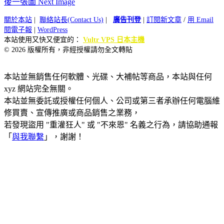
後一張圖 Next Image
關於本站
|
聯絡站長(Contact Us)
|
廣告刊登
|
訂閱新文章
/
用 Email
閱電子報
|
WordPress
本站使用又快又便宜的：
Vultr VPS 日本主機
© 2026 版權所有，非經授權請勿全文轉貼
本站並無銷售任何軟體、光碟、大補帖等商品，本站與任何
xyz 網站完全無關。
本站並無委託或授權任何個人、公司或第三者承辦任何電腦維
修買賣、宣傳推廣或商品銷售之業務，
若發現盜用 "重灌狂人" 或 "不來恩" 名義之行為，請協助通報
「
與我聯繫
」，謝謝！