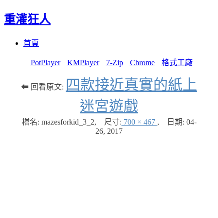
重灌狂人
Menu
Skip
首頁
to
content
PotPlayer
KMPlayer
7-Zip
Chrome
格式工廠
四款接近真實的紙上
⬅ 回看原文:
迷宮遊戲
檔名: mazesforkid_3_2
,
尺寸:
700 × 467
,
日期:
04-
26, 2017