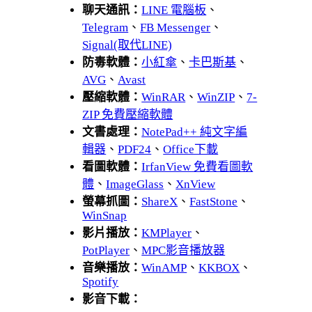
聊天通訊：
LINE 電腦板
、
Telegram
、
FB Messenger
、
Signal(取代LINE)
防毒軟體：
小紅傘
、
卡巴斯基
、
AVG
、
Avast
壓縮軟體：
WinRAR
、
WinZIP
、
7-
ZIP 免費壓縮軟體
文書處理：
NotePad++ 純文字編
輯器
、
PDF24
、
Office下載
看圖軟體：
IrfanView 免費看圖軟
體
、
ImageGlass
、
XnView
螢幕抓圖：
ShareX
、
FastStone
、
WinSnap
影片播放：
KMPlayer
、
PotPlayer
、
MPC影音播放器
音樂播放：
WinAMP
、
KKBOX
、
Spotify
影音下載：