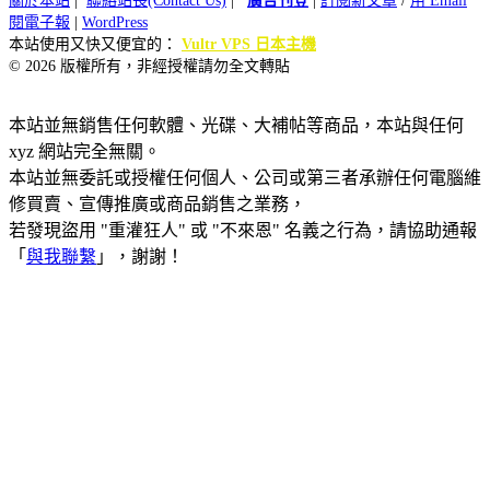
關於本站
|
聯絡站長(Contact Us)
|
廣告刊登
|
訂閱新文章
/
用 Email
閱電子報
|
WordPress
本站使用又快又便宜的：
Vultr VPS 日本主機
© 2026 版權所有，非經授權請勿全文轉貼
本站並無銷售任何軟體、光碟、大補帖等商品，本站與任何
xyz 網站完全無關。
本站並無委託或授權任何個人、公司或第三者承辦任何電腦維
修買賣、宣傳推廣或商品銷售之業務，
若發現盜用 "重灌狂人" 或 "不來恩" 名義之行為，請協助通報
「
與我聯繫
」，謝謝！