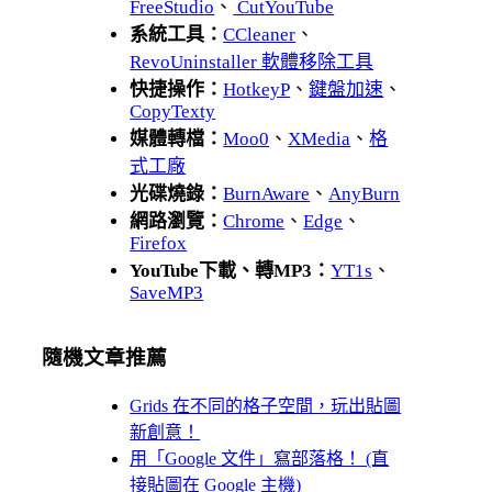
FreeStudio
、
CutYouTube
系統工具：
CCleaner
、
RevoUninstaller 軟體移除工具
快捷操作：
HotkeyP
、
鍵盤加速
、
CopyTexty
媒體轉檔：
Moo0
、
XMedia
、
格
式工廠
光碟燒錄：
BurnAware
、
AnyBurn
網路瀏覽：
Chrome
、
Edge
、
Firefox
YouTube下載、轉MP3：
YT1s
、
SaveMP3
隨機文章推薦
Grids 在不同的格子空間，玩出貼圖
新創意！
用「Google 文件」寫部落格！ (直
接貼圖在 Google 主機)