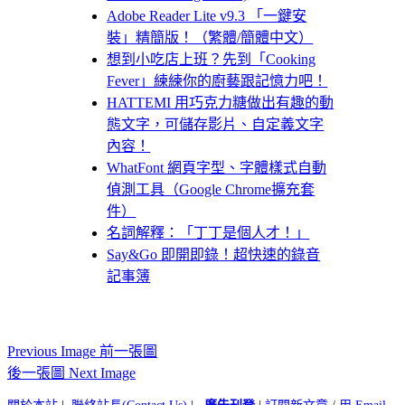
Adobe Reader Lite v9.3 「一鍵安
裝」精簡版！（繁體/簡體中文）
想到小吃店上班？先到「Cooking
Fever」練練你的廚藝跟記憶力吧！
HATTEMI 用巧克力糖做出有趣的動
態文字，可儲存影片、自定義文字
內容！
WhatFont 網頁字型、字體樣式自動
偵測工具（Google Chrome擴充套
件）
名詞解釋：「丁丁是個人才！」
Say&Go 即開即錄！超快速的錄音
記事簿
Previous Image 前一張圖
後一張圖 Next Image