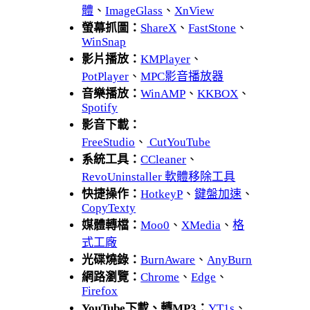
體
、
ImageGlass
、
XnView
螢幕抓圖：
ShareX
、
FastStone
、
WinSnap
影片播放：
KMPlayer
、
PotPlayer
、
MPC影音播放器
音樂播放：
WinAMP
、
KKBOX
、
Spotify
影音下載：
FreeStudio
、
CutYouTube
系統工具：
CCleaner
、
RevoUninstaller 軟體移除工具
快捷操作：
HotkeyP
、
鍵盤加速
、
CopyTexty
媒體轉檔：
Moo0
、
XMedia
、
格
式工廠
光碟燒錄：
BurnAware
、
AnyBurn
網路瀏覽：
Chrome
、
Edge
、
Firefox
YouTube下載、轉MP3：
YT1s
、