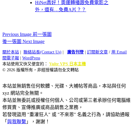
HiNet真好！奧運轉播跟免費電影之
外，還有…免費A片？？
Previous Image 前一張圖
後一張圖 Next Image
關於本站
|
聯絡站長(Contact Us)
|
廣告刊登
|
訂閱新文章
/
用 Email
閱電子報
|
WordPress
本站使用又快又便宜的：
Vultr VPS 日本主機
© 2026 版權所有，非經授權請勿全文轉貼
本站並無銷售任何軟體、光碟、大補帖等商品，本站與任何
xyz 網站完全無關。
本站並無委託或授權任何個人、公司或第三者承辦任何電腦維
修買賣、宣傳推廣或商品銷售之業務，
若發現盜用 "重灌狂人" 或 "不來恩" 名義之行為，請協助通報
「
與我聯繫
」，謝謝！