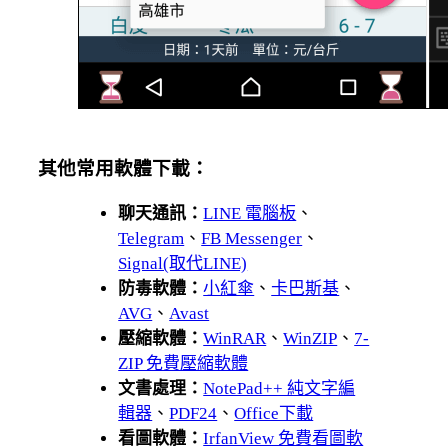
其他常用軟體下載：
聊天通訊：
LINE 電腦板
、
Telegram
、
FB Messenger
、
Signal(取代LINE)
防毒軟體：
小紅傘
、
卡巴斯基
、
AVG
、
Avast
壓縮軟體：
WinRAR
、
WinZIP
、
7-
ZIP 免費壓縮軟體
文書處理：
NotePad++ 純文字編
輯器
、
PDF24
、
Office下載
看圖軟體：
IrfanView 免費看圖軟