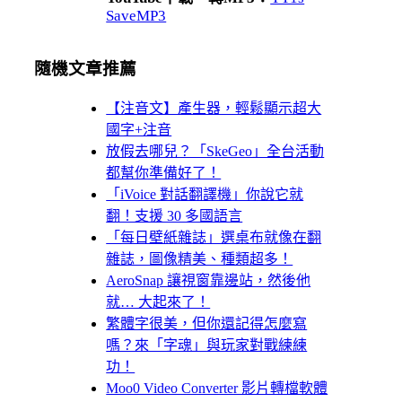
SaveMP3
隨機文章推薦
【注音文】產生器，輕鬆顯示超大
國字+注音
放假去哪兒？「SkeGeo」全台活動
都幫你準備好了！
「iVoice 對話翻譯機」你說它就
翻！支援 30 多國語言
「每日壁紙雜誌」選桌布就像在翻
雜誌，圖像精美、種類超多！
AeroSnap 讓視窗靠邊站，然後他
就… 大起來了！
繁體字很美，但你還記得怎麼寫
嗎？來「字魂」與玩家對戰練練
功！
Moo0 Video Converter 影片轉檔軟體