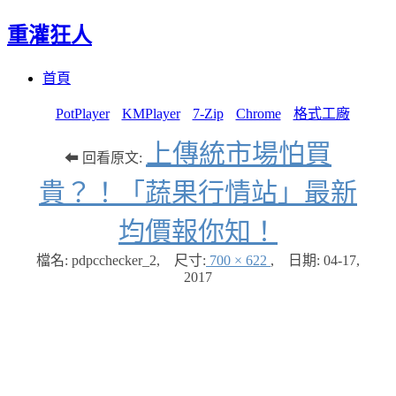
重灌狂人
Menu
Skip
首頁
to
content
PotPlayer
KMPlayer
7-Zip
Chrome
格式工廠
上傳統市場怕買
⬅ 回看原文:
貴？！「蔬果行情站」最新
均價報你知！
檔名: pdpcchecker_2
,
尺寸:
700 × 622
,
日期:
04-17,
2017