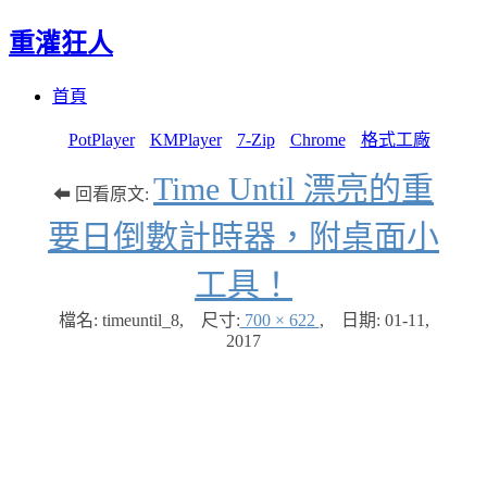
重灌狂人
Menu
Skip
首頁
to
content
PotPlayer
KMPlayer
7-Zip
Chrome
格式工廠
Time Until 漂亮的重
⬅ 回看原文:
要日倒數計時器，附桌面小
工具！
檔名: timeuntil_8
,
尺寸:
700 × 622
,
日期:
01-11,
2017