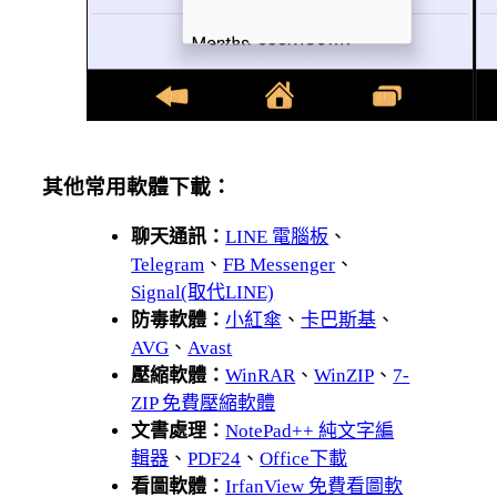
其他常用軟體下載：
聊天通訊：
LINE 電腦板
、
Telegram
、
FB Messenger
、
Signal(取代LINE)
防毒軟體：
小紅傘
、
卡巴斯基
、
AVG
、
Avast
壓縮軟體：
WinRAR
、
WinZIP
、
7-
ZIP 免費壓縮軟體
文書處理：
NotePad++ 純文字編
輯器
、
PDF24
、
Office下載
看圖軟體：
IrfanView 免費看圖軟