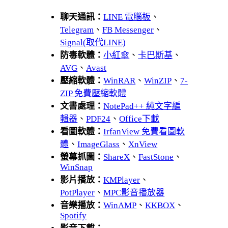
聊天通訊：
LINE 電腦板
、
Telegram
、
FB Messenger
、
Signal(取代LINE)
防毒軟體：
小紅傘
、
卡巴斯基
、
AVG
、
Avast
壓縮軟體：
WinRAR
、
WinZIP
、
7-
ZIP 免費壓縮軟體
文書處理：
NotePad++ 純文字編
輯器
、
PDF24
、
Office下載
看圖軟體：
IrfanView 免費看圖軟
體
、
ImageGlass
、
XnView
螢幕抓圖：
ShareX
、
FastStone
、
WinSnap
影片播放：
KMPlayer
、
PotPlayer
、
MPC影音播放器
音樂播放：
WinAMP
、
KKBOX
、
Spotify