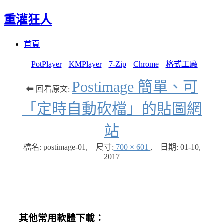
重灌狂人
Menu
Skip
首頁
to
content
PotPlayer
KMPlayer
7-Zip
Chrome
格式工廠
Postimage 簡單、可
⬅ 回看原文:
「定時自動砍檔」的貼圖網
站
檔名: postimage-01
,
尺寸:
700 × 601
,
日期:
01-10,
2017
其他常用軟體下載：