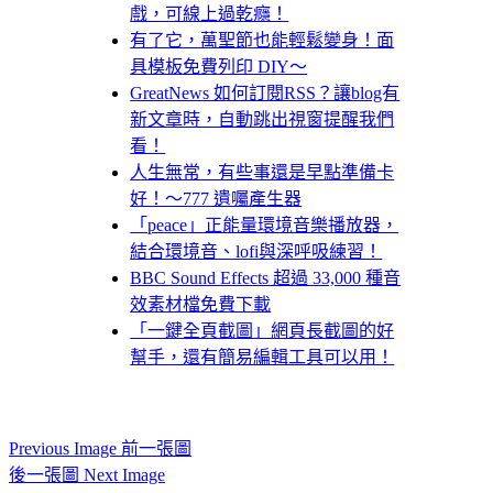
戲，可線上過乾癮！
有了它，萬聖節也能輕鬆變身！面
具模板免費列印 DIY～
GreatNews 如何訂閱RSS？讓blog有
新文章時，自動跳出視窗提醒我們
看！
人生無常，有些事還是早點準備卡
好！～777 遺囑產生器
「peace」正能量環境音樂播放器，
結合環境音、lofi與深呼吸練習！
BBC Sound Effects 超過 33,000 種音
效素材檔免費下載
「一鍵全頁截圖」網頁長截圖的好
幫手，還有簡易編輯工具可以用！
Previous Image 前一張圖
後一張圖 Next Image