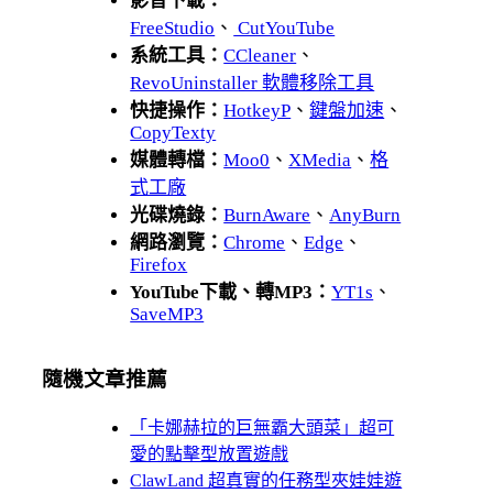
影音下載：
FreeStudio
、
CutYouTube
系統工具：
CCleaner
、
RevoUninstaller 軟體移除工具
快捷操作：
HotkeyP
、
鍵盤加速
、
CopyTexty
媒體轉檔：
Moo0
、
XMedia
、
格
式工廠
光碟燒錄：
BurnAware
、
AnyBurn
網路瀏覽：
Chrome
、
Edge
、
Firefox
YouTube下載、轉MP3：
YT1s
、
SaveMP3
隨機文章推薦
「卡娜赫拉的巨無霸大頭菜」超可
愛的點擊型放置遊戲
ClawLand 超真實的任務型夾娃娃遊