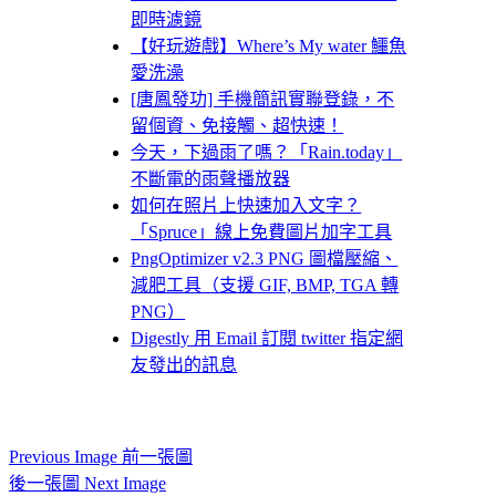
即時濾鏡
【好玩遊戲】Where’s My water 鱷魚
愛洗澡
[唐鳳發功] 手機簡訊實聯登錄，不
留個資、免接觸、超快速！
今天，下過雨了嗎？「Rain.today」
不斷電的雨聲播放器
如何在照片上快速加入文字？
「Spruce」線上免費圖片加字工具
PngOptimizer v2.3 PNG 圖檔壓縮、
減肥工具（支援 GIF, BMP, TGA 轉
PNG）
Digestly 用 Email 訂閱 twitter 指定網
友發出的訊息
Previous Image 前一張圖
後一張圖 Next Image