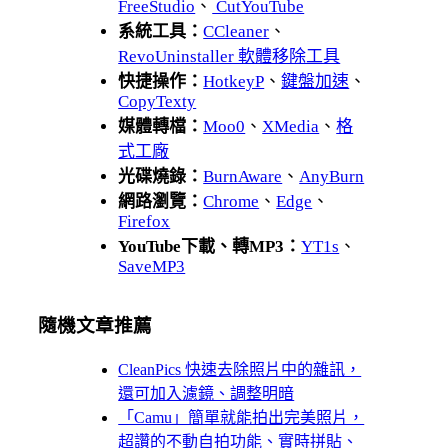
FreeStudio
、
CutYouTube
系統工具：
CCleaner
、
RevoUninstaller 軟體移除工具
快捷操作：
HotkeyP
、
鍵盤加速
、
CopyTexty
媒體轉檔：
Moo0
、
XMedia
、
格
式工廠
光碟燒錄：
BurnAware
、
AnyBurn
網路瀏覽：
Chrome
、
Edge
、
Firefox
YouTube下載、轉MP3：
YT1s
、
SaveMP3
隨機文章推薦
CleanPics 快速去除照片中的雜訊，
還可加入濾鏡、調整明暗
「Camu」簡單就能拍出完美照片，
超讚的不動自拍功能、實時拼貼、