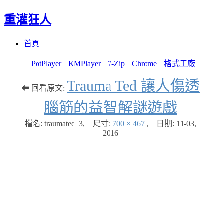
重灌狂人
Menu
Skip
首頁
to
content
PotPlayer
KMPlayer
7-Zip
Chrome
格式工廠
Trauma Ted 讓人傷透
⬅ 回看原文:
腦筋的益智解謎遊戲
檔名: traumated_3
,
尺寸:
700 × 467
,
日期:
11-03,
2016