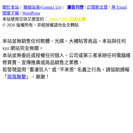
關於本站
|
聯絡站長(Contact Us)
|
廣告刊登
|
訂閱新文章
/
用 Email
閱電子報
|
WordPress
本站使用又快又便宜的：
Vultr VPS 日本主機
© 2026 版權所有，非經授權請勿全文轉貼
本站並無銷售任何軟體、光碟、大補帖等商品，本站與任何
xyz 網站完全無關。
本站並無委託或授權任何個人、公司或第三者承辦任何電腦維
修買賣、宣傳推廣或商品銷售之業務，
若發現盜用 "重灌狂人" 或 "不來恩" 名義之行為，請協助通報
「
與我聯繫
」，謝謝！