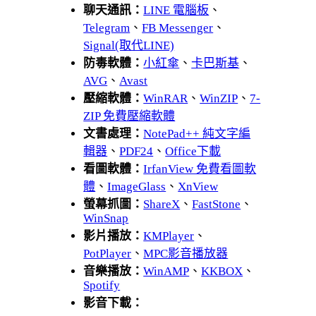
聊天通訊：
LINE 電腦板
、
Telegram
、
FB Messenger
、
Signal(取代LINE)
防毒軟體：
小紅傘
、
卡巴斯基
、
AVG
、
Avast
壓縮軟體：
WinRAR
、
WinZIP
、
7-
ZIP 免費壓縮軟體
文書處理：
NotePad++ 純文字編
輯器
、
PDF24
、
Office下載
看圖軟體：
IrfanView 免費看圖軟
體
、
ImageGlass
、
XnView
螢幕抓圖：
ShareX
、
FastStone
、
WinSnap
影片播放：
KMPlayer
、
PotPlayer
、
MPC影音播放器
音樂播放：
WinAMP
、
KKBOX
、
Spotify
影音下載：