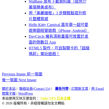
Wallbase 桌布下載資料庫（提供37
萬張精美桌布）
用「美麗邊框」3 步驟輕鬆提升照
片整體質感
Hello Kitty Carnival 嘉年華～超可愛
遊樂園經營遊戲（iPhone, Android）
DayCircle 擁有清新畫風可放置於桌
面的倒數日 App
HTML5 製作、可自製關卡的「超級
瑪莉」電玩遊戲！
Previous Image 前一張圖
後一張圖 Next Image
關於本站
|
聯絡站長(Contact Us)
|
廣告刊登
|
訂閱新文章
/
用 Email
閱電子報
|
WordPress
本站使用又快又便宜的：
Vultr VPS 日本主機
© 2026 版權所有，非經授權請勿全文轉貼