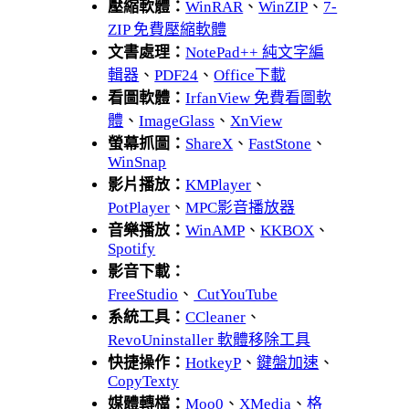
壓縮軟體：
WinRAR
、
WinZIP
、
7-
ZIP 免費壓縮軟體
文書處理：
NotePad++ 純文字編
輯器
、
PDF24
、
Office下載
看圖軟體：
IrfanView 免費看圖軟
體
、
ImageGlass
、
XnView
螢幕抓圖：
ShareX
、
FastStone
、
WinSnap
影片播放：
KMPlayer
、
PotPlayer
、
MPC影音播放器
音樂播放：
WinAMP
、
KKBOX
、
Spotify
影音下載：
FreeStudio
、
CutYouTube
系統工具：
CCleaner
、
RevoUninstaller 軟體移除工具
快捷操作：
HotkeyP
、
鍵盤加速
、
CopyTexty
媒體轉檔：
Moo0
、
XMedia
、
格