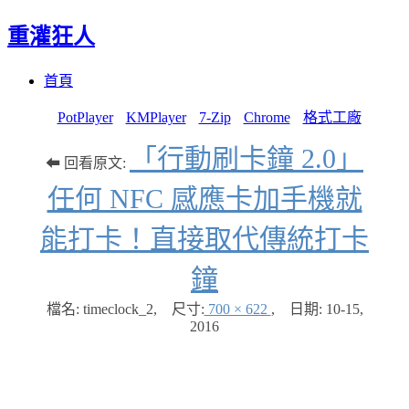
重灌狂人
Menu
Skip
首頁
to
content
PotPlayer
KMPlayer
7-Zip
Chrome
格式工廠
「行動刷卡鐘 2.0」
⬅ 回看原文:
任何 NFC 感應卡加手機就
能打卡！直接取代傳統打卡
鐘
檔名: timeclock_2
,
尺寸:
700 × 622
,
日期:
10-15,
2016