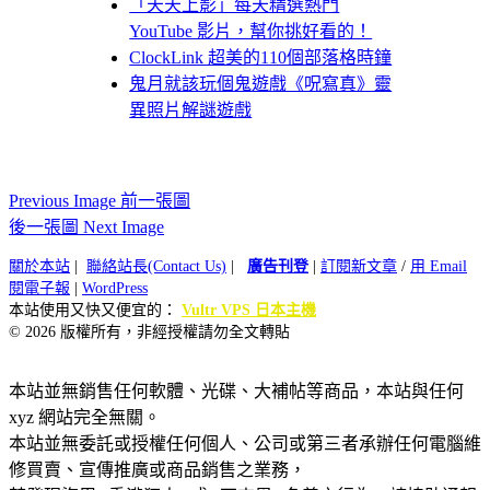
「天天上影」每天精選熱門
YouTube 影片，幫你挑好看的！
ClockLink 超美的110個部落格時鐘
鬼月就該玩個鬼遊戲《呪寫真》靈
異照片解謎遊戲
Previous Image 前一張圖
後一張圖 Next Image
關於本站
|
聯絡站長(Contact Us)
|
廣告刊登
|
訂閱新文章
/
用 Email
閱電子報
|
WordPress
本站使用又快又便宜的：
Vultr VPS 日本主機
© 2026 版權所有，非經授權請勿全文轉貼
本站並無銷售任何軟體、光碟、大補帖等商品，本站與任何
xyz 網站完全無關。
本站並無委託或授權任何個人、公司或第三者承辦任何電腦維
修買賣、宣傳推廣或商品銷售之業務，