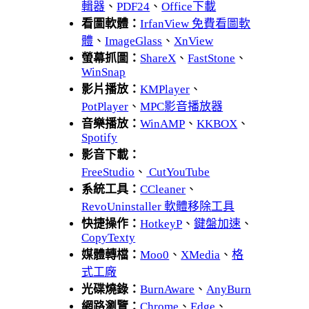
輯器
、
PDF24
、
Office下載
看圖軟體：
IrfanView 免費看圖軟
體
、
ImageGlass
、
XnView
螢幕抓圖：
ShareX
、
FastStone
、
WinSnap
影片播放：
KMPlayer
、
PotPlayer
、
MPC影音播放器
音樂播放：
WinAMP
、
KKBOX
、
Spotify
影音下載：
FreeStudio
、
CutYouTube
系統工具：
CCleaner
、
RevoUninstaller 軟體移除工具
快捷操作：
HotkeyP
、
鍵盤加速
、
CopyTexty
媒體轉檔：
Moo0
、
XMedia
、
格
式工廠
光碟燒錄：
BurnAware
、
AnyBurn
網路瀏覽：
Chrome
、
Edge
、