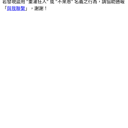
若發現盜用 "重灌狂人" 或 "不來恩" 名義之行為，請協助通報
「
與我聯繫
」，謝謝！