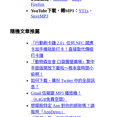
Firefox
YouTube下載、轉MP3：
YT1s
、
SaveMP3
隨機文章推薦
「行動刷卡鐘 2.0」任何 NFC 感應
卡加手機就能打卡！直接取代傳統
打卡鐘
「動物森友會 口袋露營廣場」繁中
手遊版開放下載啦～根本是時間小
偷啊！
如何下載、備份 Twitter 中的全部訊
息？
Gmail 信箱變 MP3 播放機！
（6.4GB免費空間）
想擺脫特定 App 對你的綁架嗎？請
服用「AppDetox」