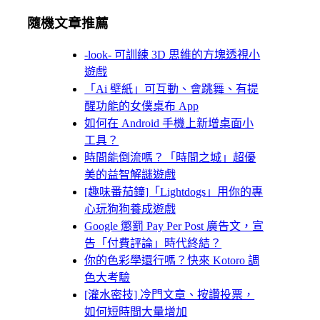
隨機文章推薦
-look- 可訓練 3D 思維的方塊透視小
遊戲
「Ai 壁紙」可互動、會跳舞、有提
醒功能的女僕桌布 App
如何在 Android 手機上新增桌面小
工具？
時間能倒流嗎？「時間之城」超優
美的益智解謎遊戲
[趣味番茄鐘]「Lightdogs」用你的專
心玩狗狗養成遊戲
Google 懲罰 Pay Per Post 廣告文，宣
告「付費評論」時代終結？
你的色彩學還行嗎？快來 Kotoro 調
色大考驗
[灌水密技] 冷門文章、按讚投票，
如何短時間大量增加