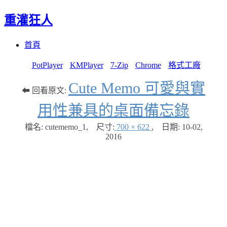
重灌狂人
Menu
Skip
首頁
to
content
PotPlayer
KMPlayer
7-Zip
Chrome
格式工廠
Cute Memo 可愛與實
⬅ 回看原文:
用性兼具的桌面備忘錄
檔名: cutememo_1
,
尺寸:
700 × 622
,
日期:
10-02,
2016