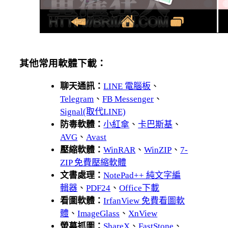
其他常用軟體下載：
聊天通訊：
LINE 電腦板
、
Telegram
、
FB Messenger
、
Signal(取代LINE)
防毒軟體：
小紅傘
、
卡巴斯基
、
AVG
、
Avast
壓縮軟體：
WinRAR
、
WinZIP
、
7-
ZIP 免費壓縮軟體
文書處理：
NotePad++ 純文字編
輯器
、
PDF24
、
Office下載
看圖軟體：
IrfanView 免費看圖軟
體
、
ImageGlass
、
XnView
螢幕抓圖：
ShareX
、
FastStone
、