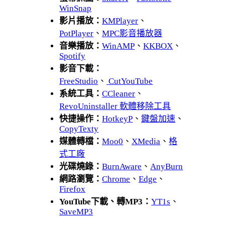
WinSnap
影片播放：
KMPlayer
、
PotPlayer
、
MPC影音播放器
音樂播放：
WinAMP
、
KKBOX
、
Spotify
影音下載：
FreeStudio
、
CutYouTube
系統工具：
CCleaner
、
RevoUninstaller 軟體移除工具
快捷操作：
HotkeyP
、
鍵盤加速
、
CopyTexty
媒體轉檔：
Moo0
、
XMedia
、
格
式工廠
光碟燒錄：
BurnAware
、
AnyBurn
網路瀏覽：
Chrome
、
Edge
、
Firefox
YouTube下載、轉MP3：
YT1s
、
SaveMP3