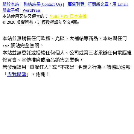
關於本站
|
聯絡站長(Contact Us)
|
廣告刊登
|
訂閱新文章
/
用 Email
閱電子報
|
WordPress
本站使用又快又便宜的：
Vultr VPS 日本主機
© 2026 版權所有，非經授權請勿全文轉貼
本站並無銷售任何軟體、光碟、大補帖等商品，本站與任何
xyz 網站完全無關。
本站並無委託或授權任何個人、公司或第三者承辦任何電腦維
修買賣、宣傳推廣或商品銷售之業務，
若發現盜用 "重灌狂人" 或 "不來恩" 名義之行為，請協助通報
「
與我聯繫
」，謝謝！