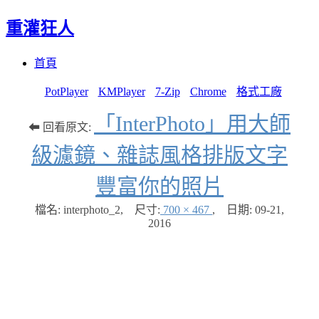
重灌狂人
Menu
Skip
首頁
to
content
PotPlayer
KMPlayer
7-Zip
Chrome
格式工廠
「InterPhoto」用大師
⬅ 回看原文:
級濾鏡、雜誌風格排版文字
豐富你的照片
檔名: interphoto_2
,
尺寸:
700 × 467
,
日期:
09-21,
2016