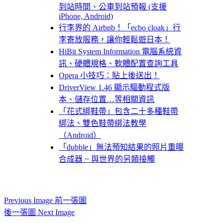
到站時間、公車到站預報 (支援
iPhone, Android)
行李界的 Airbnb！「ecbo cloak」行
李寄放服務，讓你輕鬆遊日本！
HiBit System Information 電腦系統資
訊、硬體規格、軟體配置查詢工具
Opera 小技巧：貼上後送出！
DriverView 1.46 顯示驅動程式版
本、儲存位置…等相關資訊
「花式綁鞋帶」包含二十多種鞋帶
綁法、雙色鞋帶綁法教學
（Android）
「dubble」無法預知結果的照片重曝
合成器 ~ 與世界的另類接觸
Previous Image 前一張圖
後一張圖 Next Image