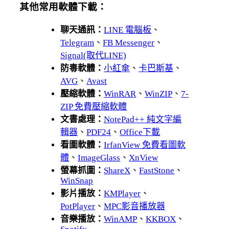
其他常用軟體下載：
聊天通訊：
LINE 電腦板
、
Telegram
、
FB Messenger
、
Signal(取代LINE)
防毒軟體：
小紅傘
、
卡巴斯基
、
AVG
、
Avast
壓縮軟體：
WinRAR
、
WinZIP
、
7-
ZIP 免費壓縮軟體
文書處理：
NotePad++ 純文字編
輯器
、
PDF24
、
Office下載
看圖軟體：
IrfanView 免費看圖軟
體
、
ImageGlass
、
XnView
螢幕抓圖：
ShareX
、
FastStone
、
WinSnap
影片播放：
KMPlayer
、
PotPlayer
、
MPC影音播放器
音樂播放：
WinAMP
、
KKBOX
、