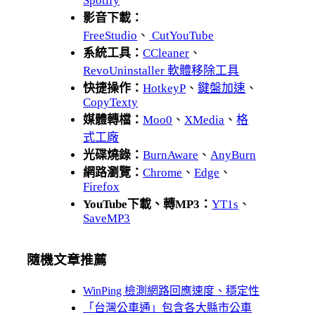
Spotify
影音下載：
FreeStudio
、
CutYouTube
系統工具：
CCleaner
、
RevoUninstaller 軟體移除工具
快捷操作：
HotkeyP
、
鍵盤加速
、
CopyTexty
媒體轉檔：
Moo0
、
XMedia
、
格
式工廠
光碟燒錄：
BurnAware
、
AnyBurn
網路瀏覽：
Chrome
、
Edge
、
Firefox
YouTube下載、轉MP3：
YT1s
、
SaveMP3
隨機文章推薦
WinPing 檢測網路回應速度、穩定性
「台灣公車通」包含各大縣市公車