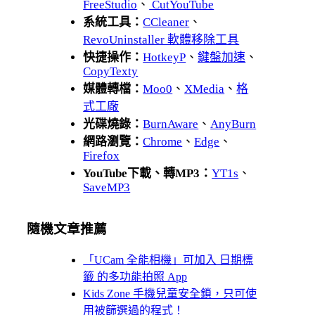
FreeStudio
、
CutYouTube
系統工具：
CCleaner
、
RevoUninstaller 軟體移除工具
快捷操作：
HotkeyP
、
鍵盤加速
、
CopyTexty
媒體轉檔：
Moo0
、
XMedia
、
格
式工廠
光碟燒錄：
BurnAware
、
AnyBurn
網路瀏覽：
Chrome
、
Edge
、
Firefox
YouTube下載、轉MP3：
YT1s
、
SaveMP3
隨機文章推薦
「UCam 全能相機」可加入 日期標
籤 的多功能拍照 App
Kids Zone 手機兒童安全鎖，只可使
用被篩選過的程式！