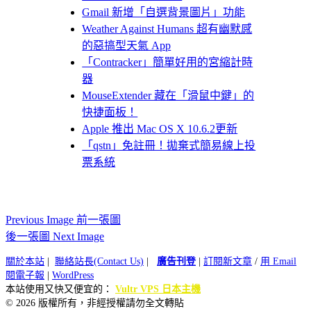
Gmail 新增「自選背景圖片」功能
Weather Against Humans 超有幽默感
的惡搞型天氣 App
「Contracker」簡單好用的宮縮計時
器
MouseExtender 藏在「滑鼠中鍵」的
快捷面板！
Apple 推出 Mac OS X 10.6.2更新
「qstn」免註冊！拋棄式簡易線上投
票系統
Previous Image 前一張圖
後一張圖 Next Image
關於本站
|
聯絡站長(Contact Us)
|
廣告刊登
|
訂閱新文章
/
用 Email
閱電子報
|
WordPress
本站使用又快又便宜的：
Vultr VPS 日本主機
© 2026 版權所有，非經授權請勿全文轉貼