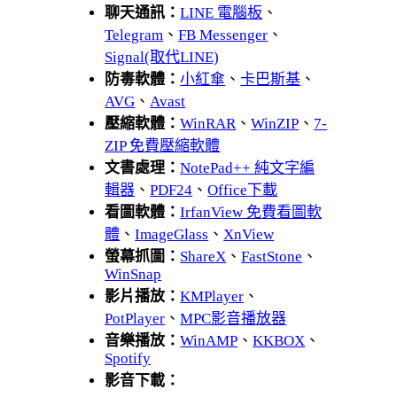
聊天通訊：
LINE 電腦板
、
Telegram
、
FB Messenger
、
Signal(取代LINE)
防毒軟體：
小紅傘
、
卡巴斯基
、
AVG
、
Avast
壓縮軟體：
WinRAR
、
WinZIP
、
7-
ZIP 免費壓縮軟體
文書處理：
NotePad++ 純文字編
輯器
、
PDF24
、
Office下載
看圖軟體：
IrfanView 免費看圖軟
體
、
ImageGlass
、
XnView
螢幕抓圖：
ShareX
、
FastStone
、
WinSnap
影片播放：
KMPlayer
、
PotPlayer
、
MPC影音播放器
音樂播放：
WinAMP
、
KKBOX
、
Spotify
影音下載：