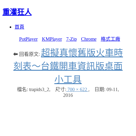
重灌狂人
Menu
Skip
首頁
to
content
PotPlayer
KMPlayer
7-Zip
Chrome
格式工廠
超擬真懷舊版火車時
⬅ 回看原文:
刻表～台鐵開車資訊版桌面
小工具
檔名: trapids3_2
,
尺寸:
700 × 622
,
日期:
09-11,
2016