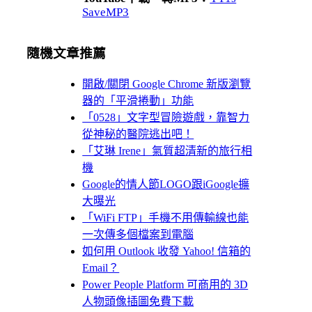
SaveMP3
隨機文章推薦
開啟/關閉 Google Chrome 新版瀏覽
器的「平滑捲動」功能
「0528」文字型冒險遊戲，靠智力
從神秘的醫院逃出吧！
「艾琳 Irene」氣質超清新的旅行相
機
Google的情人節LOGO跟iGoogle擴
大曝光
「WiFi FTP」手機不用傳輸線也能
一次傳多個檔案到電腦
如何用 Outlook 收發 Yahoo! 信箱的
Email？
Power People Platform 可商用的 3D
人物頭像插圖免費下載