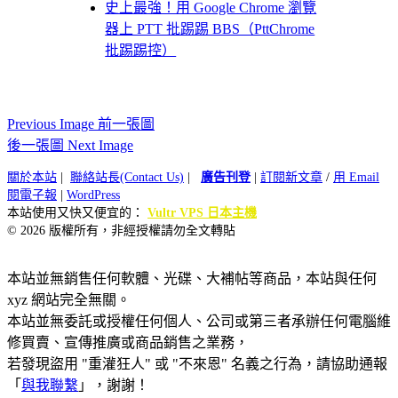
史上最強！用 Google Chrome 瀏覽
器上 PTT 批踢踢 BBS（PttChrome
批踢踢控）
Previous Image 前一張圖
後一張圖 Next Image
關於本站
|
聯絡站長(Contact Us)
|
廣告刊登
|
訂閱新文章
/
用 Email
閱電子報
|
WordPress
本站使用又快又便宜的：
Vultr VPS 日本主機
© 2026 版權所有，非經授權請勿全文轉貼
本站並無銷售任何軟體、光碟、大補帖等商品，本站與任何
xyz 網站完全無關。
本站並無委託或授權任何個人、公司或第三者承辦任何電腦維
修買賣、宣傳推廣或商品銷售之業務，
若發現盜用 "重灌狂人" 或 "不來恩" 名義之行為，請協助通報
「
與我聯繫
」，謝謝！