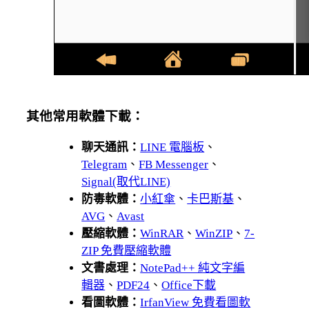
其他常用軟體下載：
聊天通訊：
LINE 電腦板
、
Telegram
、
FB Messenger
、
Signal(取代LINE)
防毒軟體：
小紅傘
、
卡巴斯基
、
AVG
、
Avast
壓縮軟體：
WinRAR
、
WinZIP
、
7-
ZIP 免費壓縮軟體
文書處理：
NotePad++ 純文字編
輯器
、
PDF24
、
Office下載
看圖軟體：
IrfanView 免費看圖軟