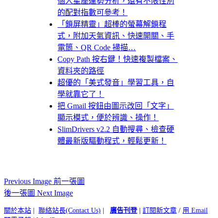
個人星座運勢分析，還有不限性別
的配對指數可參考！
「鎖屏精靈」超棒的螢幕解鎖程
式，附加天氣資訊、快速開關、手
電筒、QR Code 掃描…
Copy Path 按右鍵！快速複製檔案、
資料夾的路徑
超優的「美式發音」學習工具，自
學就靠它了！
把 Gmail 按鈕由圖示改回「文字」
顯示模式，便於辨識、操作！
SlimDrivers v2.2 自動搜尋、檢查硬
體最新版驅動程式，輕鬆更新！
Previous Image 前一張圖
後一張圖 Next Image
關於本站
|
聯絡站長(Contact Us)
|
廣告刊登
|
訂閱新文章
/
用 Email