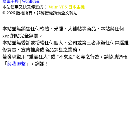
閱電子報
|
WordPress
本站使用又快又便宜的：
Vultr VPS 日本主機
© 2026 版權所有，非經授權請勿全文轉貼
本站並無銷售任何軟體、光碟、大補帖等商品，本站與任何
xyz 網站完全無關。
本站並無委託或授權任何個人、公司或第三者承辦任何電腦維
修買賣、宣傳推廣或商品銷售之業務，
若發現盜用 "重灌狂人" 或 "不來恩" 名義之行為，請協助通報
「
與我聯繫
」，謝謝！