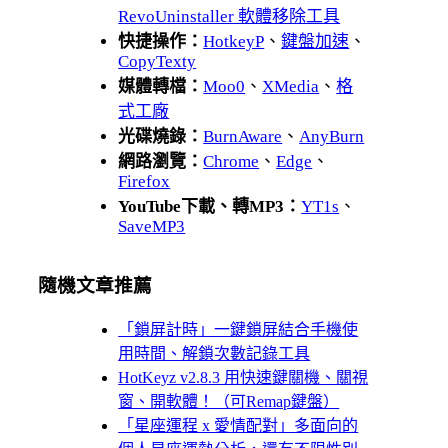
RevoUninstaller 軟體移除工具
快捷操作：
HotkeyP
、
鍵盤加速
、
CopyTexty
媒體轉檔：
Moo0
、
XMedia
、
格
式工廠
光碟燒錄：
BurnAware
、
AnyBurn
網路瀏覽：
Chrome
、
Edge
、
Firefox
YouTube下載、轉MP3：
YT1s
、
SaveMP3
隨機文章推薦
「鎖屏計時」一鍵鎖屏結合手機使
用時間、解鎖次數記錄工具
HotKeyz v2.8.3 用快速鍵關機、關視
窗、開軟體！（可Remap鍵盤）
「星座運程 x 愛情配對」多面向的