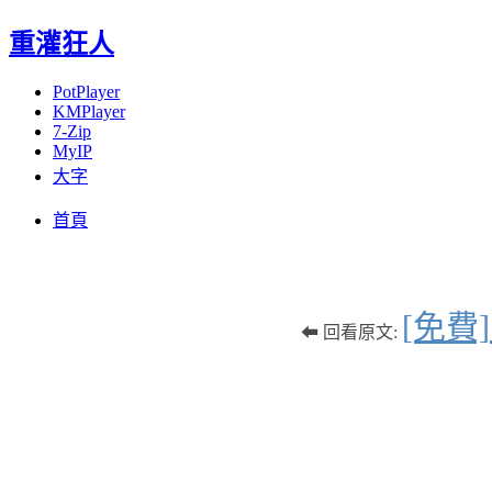
重灌狂人
PotPlayer
KMPlayer
7-Zip
MyIP
大字
Menu
Skip
首頁
to
content
[免費]
⬅ 回看原文: