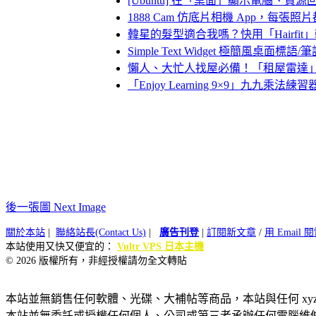
[Ubuntu] 在「桌面」顯示電腦、
1888 Cam 仿底片相機 App，每張
韓星的髮型適合我嗎？快用「Hairfi
Simple Text Widget 極簡風桌面標
懶人、大忙人找屋必備！「租屋雷達
「Enjoy Learning 9×9」九
後一張圖 Next Image
關於本站
|
聯絡站長(Contact Us)
|
廣告刊登
|
訂閱新文章
/
用 Email
本站使用又快又便宜的：
Vultr VPS 日本主機
© 2026 版權所有，非經授權請勿全文轉貼
本站並無銷售任何軟體、光碟、大補帖等商品，本站與任何 xy
本站並無委託或授權任何個人、公司或第三者承辦任何電腦維