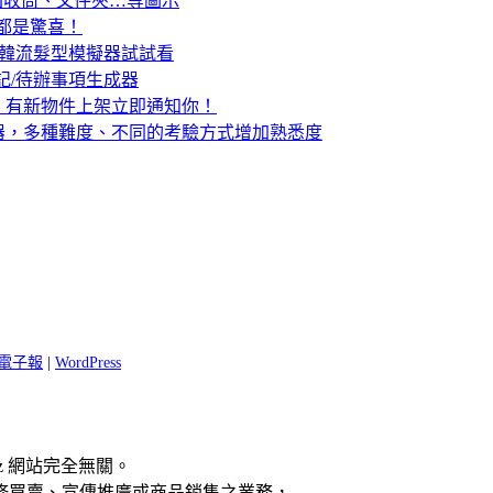
資源回收筒、文件夾…等圖示
照片都是驚喜！
t」韓流髮型模擬器試試看
語/筆記/待辦事項生成器
」有新物件上架立即通知你！
九乘法練習器，多種難度、不同的考驗方式增加熟悉度
 閱電子報
|
WordPress
z 網站完全無關。
修買賣、宣傳推廣或商品銷售之業務，