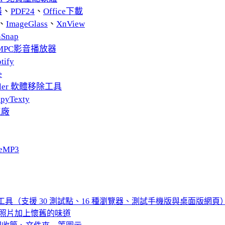
器
、
PDF24
、
Office下載
、
ImageGlass
、
XnView
nSnap
MPC影音播放器
tify
e
taller 軟體移除工具
pyTexty
工廠
eMP3
度測試工具（支援 30 測試點、16 種瀏覽器、測試手機版與桌面版網頁
果為照片加上懷舊的味道