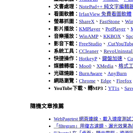
文書處理：
NotePad++ 純文字編輯
看圖軟體：
IrfanView 免費看圖軟體
螢幕抓圖：
ShareX
、
FastStone
、
Wi
影片播放：
KMPlayer
、
PotPlayer
、
音樂播放：
WinAMP
、
KKBOX
、
Spo
影音下載：
FreeStudio
、
CutYouTub
系統工具：
CCleaner
、
RevoUnins
快捷操作：
HotkeyP
、
鍵盤加速
、
Co
媒體轉檔：
Moo0
、
XMedia
、
格式
光碟燒錄：
BurnAware
、
AnyBurn
網路瀏覽：
Chrome
、
Edge
、
Firefox
YouTube下載、轉MP3：
YT1s
、
Sav
隨機文章推薦
WebPagetest 網頁連線、載入速
「filtegram」用復古濾鏡、漏光效