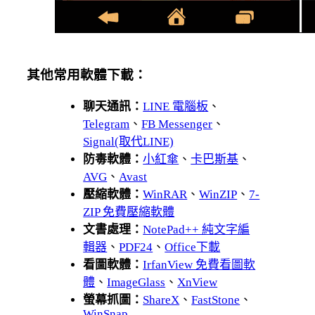
其他常用軟體下載：
聊天通訊：
LINE 電腦板
、
Telegram
、
FB Messenger
、
Signal(取代LINE)
防毒軟體：
小紅傘
、
卡巴斯基
、
AVG
、
Avast
壓縮軟體：
WinRAR
、
WinZIP
、
7-
ZIP 免費壓縮軟體
文書處理：
NotePad++ 純文字編
輯器
、
PDF24
、
Office下載
看圖軟體：
IrfanView 免費看圖軟
體
、
ImageGlass
、
XnView
螢幕抓圖：
ShareX
、
FastStone
、
WinSnap