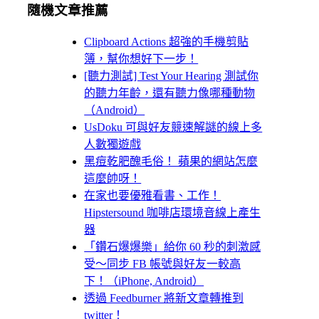
隨機文章推薦
Clipboard Actions 超強的手機剪貼
簿，幫你想好下一步！
[聽力測試] Test Your Hearing 測試你
的聽力年齡，還有聽力像哪種動物
（Android）
UsDoku 可與好友競速解謎的線上多
人數獨遊戲
黑痘乾肥醜毛俗！ 蘋果的網站怎麼
這麼帥呀！
在家也要優雅看書、工作！
Hipstersound 咖啡店環境音線上產生
器
「鑽石爆爆樂」給你 60 秒的刺激感
受～同步 FB 帳號與好友一較高
下！（iPhone, Android）
透過 Feedburner 將新文章轉推到
twitter！