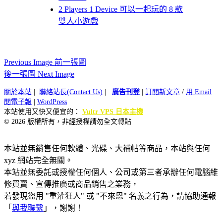
2 Players 1 Device 可以一起玩的 8 款
雙人小遊戲
Previous Image 前一張圖
後一張圖 Next Image
關於本站
|
聯絡站長(Contact Us)
|
廣告刊登
|
訂閱新文章
/
用 Email
閱電子報
|
WordPress
本站使用又快又便宜的：
Vultr VPS 日本主機
© 2026 版權所有，非經授權請勿全文轉貼
本站並無銷售任何軟體、光碟、大補帖等商品，本站與任何
xyz 網站完全無關。
本站並無委託或授權任何個人、公司或第三者承辦任何電腦維
修買賣、宣傳推廣或商品銷售之業務，
若發現盜用 "重灌狂人" 或 "不來恩" 名義之行為，請協助通報
「
與我聯繫
」，謝謝！