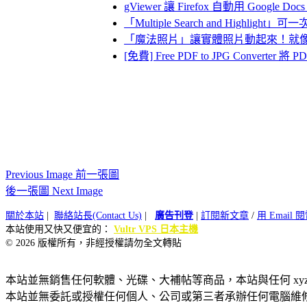
gViewer 讓 Firefox 自動用 Googl
「Multiple Search and High
「魔法照片」讓實體照片動起來！就
[免費] Free PDF to JPG Conver
Previous Image 前一張圖
後一張圖 Next Image
關於本站
|
聯絡站長(Contact Us)
|
廣告刊登
|
訂閱新文章
/
用 Email
本站使用又快又便宜的：
Vultr VPS 日本主機
© 2026 版權所有，非經授權請勿全文轉貼
本站並無銷售任何軟體、光碟、大補帖等商品，本站與任何 xy
本站並無委託或授權任何個人、公司或第三者承辦任何電腦維