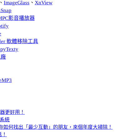
、
ImageGlass
、
XnView
nSnap
MPC影音播放器
tify
e
taller 軟體移除工具
pyTexty
工廠
eMP3
e 瀏覽器更好用！
票系統
嗎？教你如何找出「最少互動」的朋友，來個年度大掃除！
電話！