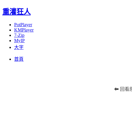
重灌狂人
PotPlayer
KMPlayer
7-Zip
MyIP
大字
Menu
Skip
首頁
to
content
⬅ 回看