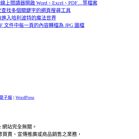
e Docs 線上閱讀器開啟 Word、Excel、PDF…等檔案
light」可一次查找多個關鍵字的網頁搜尋工具
像進入哈利波特的魔法世界
ter 將 PDF 文件中每一頁的內容轉檔為 JPG 圖檔
 閱電子報
|
WordPress
z 網站完全無關。
修買賣、宣傳推廣或商品銷售之業務，