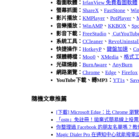
看圖軟體：
IrfanView 免費看圖軟體
螢幕抓圖：
ShareX
、
FastStone
、
Wi
影片播放：
KMPlayer
、
PotPlayer
、
音樂播放：
WinAMP
、
KKBOX
、
Spo
影音下載：
FreeStudio
、
CutYouTub
系統工具：
CCleaner
、
RevoUnins
快捷操作：
HotkeyP
、
鍵盤加速
、
Co
媒體轉檔：
Moo0
、
XMedia
、
格式
光碟燒錄：
BurnAware
、
AnyBurn
網路瀏覽：
Chrome
、
Edge
、
Firefox
YouTube下載、轉MP3：
YT1s
、
Sav
隨機文章推薦
[下載] Microsoft Edge：比 Chrom
「qstn」免註冊！拋棄式簡易線上投
你整理過 Facebook 的朋友名單
Magic Dialer Pro 在通知中心就能撥