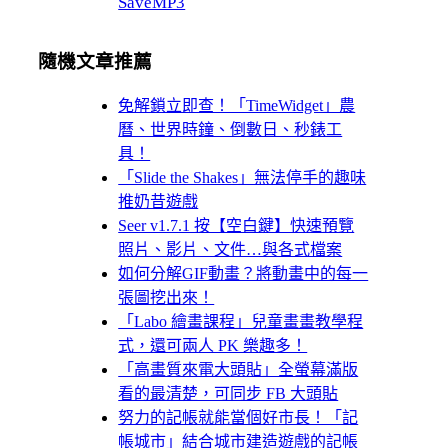
SaveMP3
隨機文章推薦
免解鎖立即查！「TimeWidget」農
曆、世界時鐘、倒數日、秒錶工
具！
「Slide the Shakes」無法停手的趣味
推奶昔遊戲
Seer v1.7.1 按【空白鍵】快速預覽
照片、影片、文件…與各式檔案
如何分解GIF動畫？將動畫中的每一
張圖挖出來！
「Labo 繪畫課程」兒童畫畫教學程
式，還可兩人 PK 樂趣多！
「高畫質來電大頭貼」全螢幕滿版
看的最清楚，可同步 FB 大頭貼
努力的記帳就能當個好市長！「記
帳城市」結合城市建造遊戲的記帳