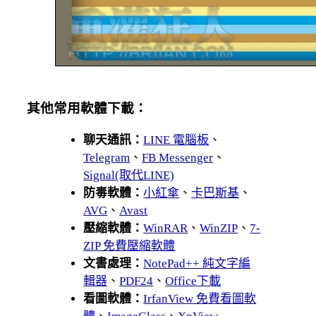
其他常用軟體下載：
聊天通訊：
LINE 電腦板
、
Telegram
、
FB Messenger
、
Signal(取代LINE)
防毒軟體：
小紅傘
、
卡巴斯基
、
AVG
、
Avast
壓縮軟體：
WinRAR
、
WinZIP
、
7-
ZIP 免費壓縮軟體
文書處理：
NotePad++ 純文字編
輯器
、
PDF24
、
Office下載
看圖軟體：
IrfanView 免費看圖軟