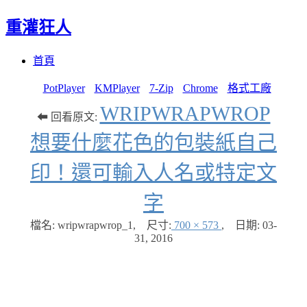
重灌狂人
Menu
Skip
首頁
to
content
PotPlayer
KMPlayer
7-Zip
Chrome
格式工廠
WRIPWRAPWROP
⬅ 回看原文:
想要什麼花色的包裝紙自己
印！還可輸入人名或特定文
字
檔名: wripwrapwrop_1
,
尺寸:
700 × 573
,
日期:
03-
31, 2016