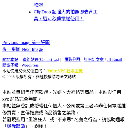
軟體
ClipDrop 超強大的拍照即去背工
具，還可秒傳電腦使用！
Previous Image 前一張圖
後一張圖 Next Image
關於本站
|
聯絡站長(Contact Us)
|
廣告刊登
|
訂閱新文章
/
用 Email
閱電子報
|
WordPress
本站使用又快又便宜的：
Vultr VPS 日本主機
© 2026 版權所有，非經授權請勿全文轉貼
本站並無銷售任何軟體、光碟、大補帖等商品，本站與任何
xyz 網站完全無關。
本站並無委託或授權任何個人、公司或第三者承辦任何電腦維
修買賣、宣傳推廣或商品銷售之業務，
若發現盜用 "重灌狂人" 或 "不來恩" 名義之行為，請協助通報
「
與我聯繫
」，謝謝！