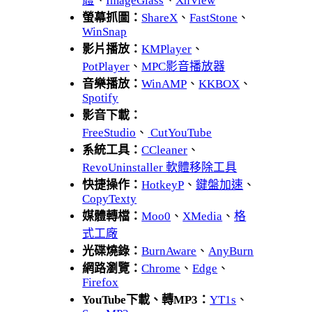
體
、
ImageGlass
、
XnView
螢幕抓圖：
ShareX
、
FastStone
、
WinSnap
影片播放：
KMPlayer
、
PotPlayer
、
MPC影音播放器
音樂播放：
WinAMP
、
KKBOX
、
Spotify
影音下載：
FreeStudio
、
CutYouTube
系統工具：
CCleaner
、
RevoUninstaller 軟體移除工具
快捷操作：
HotkeyP
、
鍵盤加速
、
CopyTexty
媒體轉檔：
Moo0
、
XMedia
、
格
式工廠
光碟燒錄：
BurnAware
、
AnyBurn
網路瀏覽：
Chrome
、
Edge
、
Firefox
YouTube下載、轉MP3：
YT1s
、