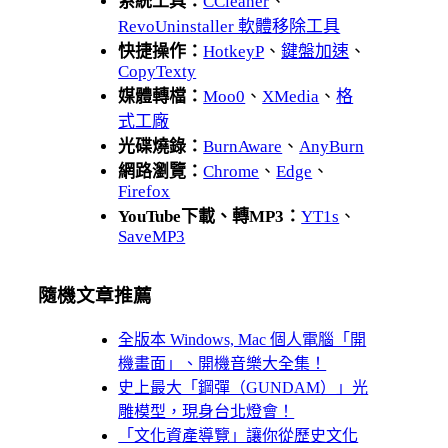
系統工具：
CCleaner
、
RevoUninstaller 軟體移除工具
快捷操作：
HotkeyP
、
鍵盤加速
、
CopyTexty
媒體轉檔：
Moo0
、
XMedia
、
格
式工廠
光碟燒錄：
BurnAware
、
AnyBurn
網路瀏覽：
Chrome
、
Edge
、
Firefox
YouTube下載、轉MP3：
YT1s
、
SaveMP3
隨機文章推薦
全版本 Windows, Mac 個人電腦「開
機畫面」、開機音樂大全集！
史上最大「鋼彈（GUNDAM）」光
雕模型，現身台北燈會！
「文化資產導覽」讓你從歷史文化