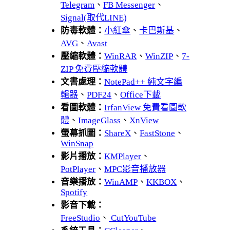
Telegram
、
FB Messenger
、
Signal(取代LINE)
防毒軟體：
小紅傘
、
卡巴斯基
、
AVG
、
Avast
壓縮軟體：
WinRAR
、
WinZIP
、
7-
ZIP 免費壓縮軟體
文書處理：
NotePad++ 純文字編
輯器
、
PDF24
、
Office下載
看圖軟體：
IrfanView 免費看圖軟
體
、
ImageGlass
、
XnView
螢幕抓圖：
ShareX
、
FastStone
、
WinSnap
影片播放：
KMPlayer
、
PotPlayer
、
MPC影音播放器
音樂播放：
WinAMP
、
KKBOX
、
Spotify
影音下載：
FreeStudio
、
CutYouTube