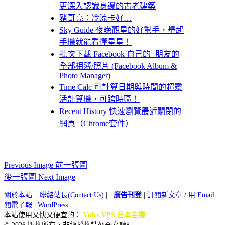
更深入認識身邊的古老建築
豬哥亮：冷涼卡好…
Sky Guide 夜晚觀星的好幫手，舉起
手機就能看懂星星！
批次下載 Facebook 自己的+朋友的
全部相簿/照片 (Facebook Album &
Photo Manager)
Time Calc 可計算日期與時間的超靈
活計算機，可跨時區！
Recent History 快速瀏覽最近關閉的
網頁（Chrome套件）
Previous Image 前一張圖
後一張圖 Next Image
關於本站
|
聯絡站長(Contact Us)
|
廣告刊登
|
訂閱新文章
/
用 Email
閱電子報
|
WordPress
本站使用又快又便宜的：
Vultr VPS 日本主機