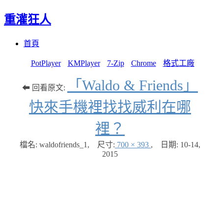
重灌狂人
Menu
Skip
首頁
to
content
PotPlayer
KMPlayer
7-Zip
Chrome
格式工廠
「Waldo & Friends」
⬅ 回看原文:
快來手機裡找找威利在哪
裡？
檔名: waldofriends_1
,
尺寸:
700 × 393
,
日期:
10-14,
2015