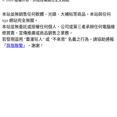
© 2026 版權所有，非經授權請勿全文轉貼
本站並無銷售任何軟體、光碟、大補帖等商品，本站與任何
xyz 網站完全無關。
本站並無委託或授權任何個人、公司或第三者承辦任何電腦維
修買賣、宣傳推廣或商品銷售之業務，
若發現盜用 "重灌狂人" 或 "不來恩" 名義之行為，請協助通報
「
與我聯繫
」，謝謝！