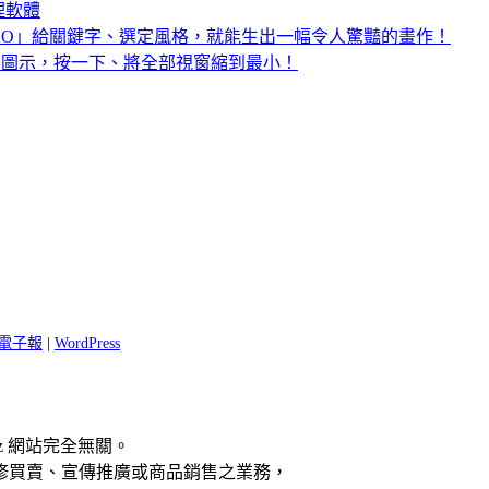
處理軟體
 WOMBO」給關鍵字、選定風格，就能生出一幅令人驚豔的畫作！
「顯示桌面」圖示，按一下、將全部視窗縮到最小！
 閱電子報
|
WordPress
z 網站完全無關。
修買賣、宣傳推廣或商品銷售之業務，