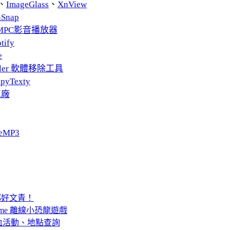
、
ImageGlass
、
XnView
nSnap
MPC影音播放器
tify
e
taller 軟體移除工具
pyTexty
工廠
eMP3
都好文青！
ome 離線小恐龍遊戲
血活動、地點查詢