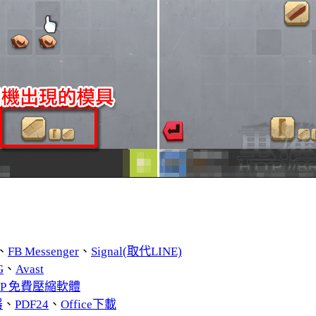
、
FB Messenger
、
Signal(取代LINE)
G
、
Avast
ZIP 免費壓縮軟體
器
、
PDF24
、
Office下載