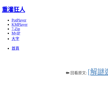
重灌狂人
PotPlayer
KMPlayer
7-Zip
MyIP
大字
Menu
Skip
首頁
to
content
[解謎
⬅ 回看原文: