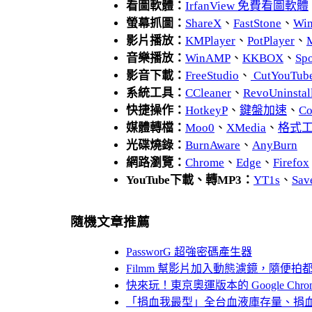
看圖軟體：
IrfanView 免費看圖軟體
螢幕抓圖：
ShareX
、
FastStone
、
Wi
影片播放：
KMPlayer
、
PotPlayer
、
音樂播放：
WinAMP
、
KKBOX
、
Spo
影音下載：
FreeStudio
、
CutYouTub
系統工具：
CCleaner
、
RevoUnins
快捷操作：
HotkeyP
、
鍵盤加速
、
Co
媒體轉檔：
Moo0
、
XMedia
、
格式
光碟燒錄：
BurnAware
、
AnyBurn
網路瀏覽：
Chrome
、
Edge
、
Firefox
YouTube下載、轉MP3：
YT1s
、
Sav
隨機文章推薦
PassworG 超強密碼產生器
Filmm 幫影片加入動態濾鏡，隨便拍
快來玩！東京奧運版本的 Google Chr
「捐血我最型」全台血液庫存量、捐