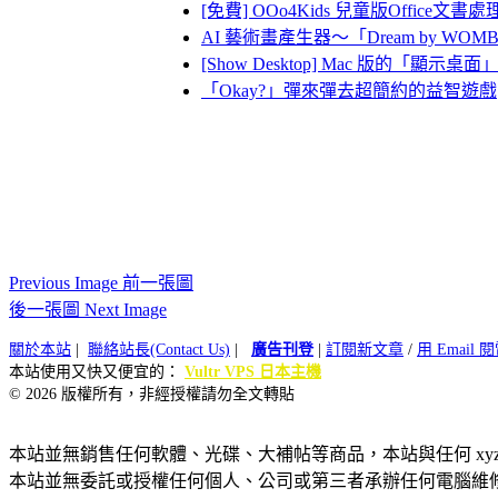
[免費] OOo4Kids 兒童版Office文書
AI 藝術畫產生器～「Dream by
[Show Desktop] Mac 版的
「Okay?」彈來彈去超簡約的益智遊戲
Previous Image 前一張圖
後一張圖 Next Image
關於本站
|
聯絡站長(Contact Us)
|
廣告刊登
|
訂閱新文章
/
用 Email
本站使用又快又便宜的：
Vultr VPS 日本主機
© 2026 版權所有，非經授權請勿全文轉貼
本站並無銷售任何軟體、光碟、大補帖等商品，本站與任何 xy
本站並無委託或授權任何個人、公司或第三者承辦任何電腦維