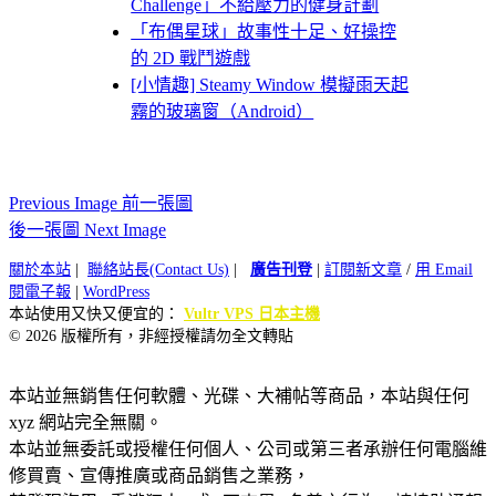
Challenge」不給壓力的健身計劃
「布偶星球」故事性十足、好操控
的 2D 戰鬥遊戲
[小情趣] Steamy Window 模擬雨天起
霧的玻璃窗（Android）
Previous Image 前一張圖
後一張圖 Next Image
關於本站
|
聯絡站長(Contact Us)
|
廣告刊登
|
訂閱新文章
/
用 Email
閱電子報
|
WordPress
本站使用又快又便宜的：
Vultr VPS 日本主機
© 2026 版權所有，非經授權請勿全文轉貼
本站並無銷售任何軟體、光碟、大補帖等商品，本站與任何
xyz 網站完全無關。
本站並無委託或授權任何個人、公司或第三者承辦任何電腦維
修買賣、宣傳推廣或商品銷售之業務，