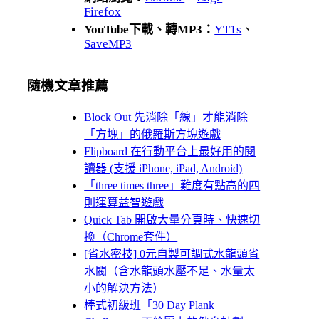
Firefox
YouTube下載、轉MP3：
YT1s
、
SaveMP3
隨機文章推薦
Block Out 先消除「線」才能消除
「方塊」的俄羅斯方塊遊戲
Flipboard 在行動平台上最好用的閱
讀器 (支援 iPhone, iPad, Android)
「three times three」難度有點高的四
則運算益智遊戲
Quick Tab 開啟大量分頁時、快速切
換（Chrome套件）
[省水密技] 0元自製可調式水龍頭省
水閥（含水龍頭水壓不足、水量太
小的解決方法）
棒式初級班「30 Day Plank