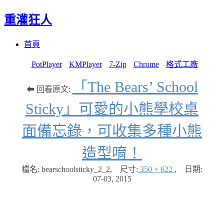
重灌狂人
Menu
Skip
首頁
to
content
PotPlayer
KMPlayer
7-Zip
Chrome
格式工廠
「The Bears’ School
⬅ 回看原文:
Sticky」可愛的小熊學校桌
面備忘錄，可收集多種小熊
造型唷！
檔名: bearschoolsticky_2_2
,
尺寸:
350 × 622
,
日期:
07-03, 2015