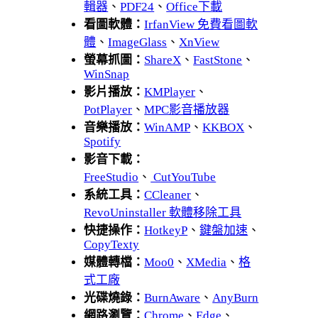
輯器
、
PDF24
、
Office下載
看圖軟體：
IrfanView 免費看圖軟
體
、
ImageGlass
、
XnView
螢幕抓圖：
ShareX
、
FastStone
、
WinSnap
影片播放：
KMPlayer
、
PotPlayer
、
MPC影音播放器
音樂播放：
WinAMP
、
KKBOX
、
Spotify
影音下載：
FreeStudio
、
CutYouTube
系統工具：
CCleaner
、
RevoUninstaller 軟體移除工具
快捷操作：
HotkeyP
、
鍵盤加速
、
CopyTexty
媒體轉檔：
Moo0
、
XMedia
、
格
式工廠
光碟燒錄：
BurnAware
、
AnyBurn
網路瀏覽：
Chrome
、
Edge
、