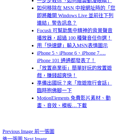
一步步教你「如何繪製動漫眼睛」
如何移除在 MSN 中按網址時的「您
即將離開 Windows Live 並前往下列
連結」警告訊息？
Focusli 可幫助集中精神的背景聲音
播放器，超過 100 種聲音任你選！
用「快速鍵」輸入MSN表情圖示
iPhone 5、iPhone 6、iPhone 7….
iPhone 101 通通都發表了！
「放置商業街」簡單好玩的放置遊
戲，賺錢超爽快！
準備出國玩？來「旅遊旅行會話」
臨時抱佛腳一下
MotionElements 免費影片素材、動
畫、音效、模板…下載
Previous Image 前一張圖
後一張圖 Next Image