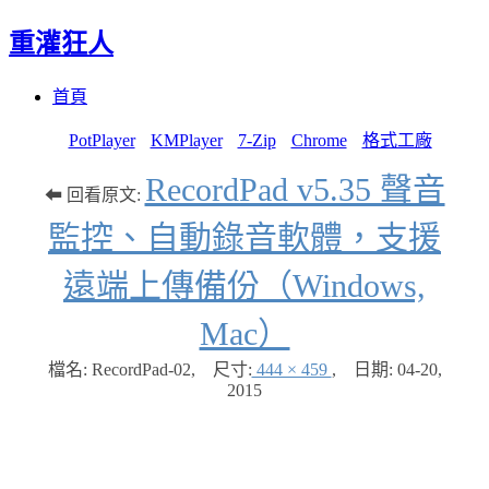
重灌狂人
Menu
Skip
首頁
to
content
PotPlayer
KMPlayer
7-Zip
Chrome
格式工廠
RecordPad v5.35 聲音
⬅ 回看原文:
監控、自動錄音軟體，支援
遠端上傳備份（Windows,
Mac）
檔名: RecordPad-02
,
尺寸:
444 × 459
,
日期:
04-20,
2015