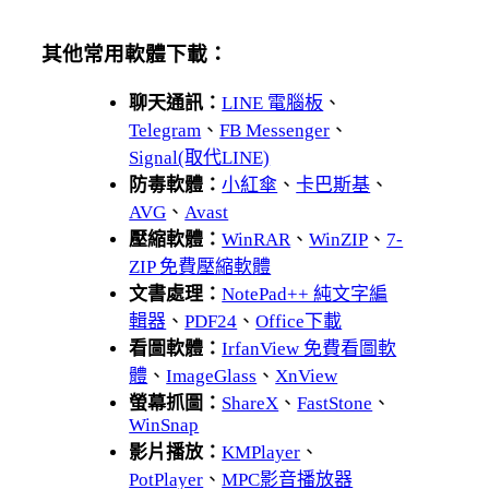
其他常用軟體下載：
聊天通訊：
LINE 電腦板
、
Telegram
、
FB Messenger
、
Signal(取代LINE)
防毒軟體：
小紅傘
、
卡巴斯基
、
AVG
、
Avast
壓縮軟體：
WinRAR
、
WinZIP
、
7-
ZIP 免費壓縮軟體
文書處理：
NotePad++ 純文字編
輯器
、
PDF24
、
Office下載
看圖軟體：
IrfanView 免費看圖軟
體
、
ImageGlass
、
XnView
螢幕抓圖：
ShareX
、
FastStone
、
WinSnap
影片播放：
KMPlayer
、
PotPlayer
、
MPC影音播放器