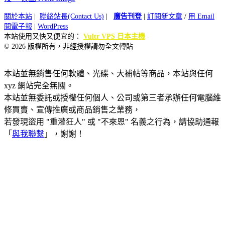
關於本站
|
聯絡站長(Contact Us)
|
廣告刊登
|
訂閱新文章
/
用 Email
閱電子報
|
WordPress
本站使用又快又便宜的：
Vultr VPS 日本主機
© 2026 版權所有，非經授權請勿全文轉貼
本站並無銷售任何軟體、光碟、大補帖等商品，本站與任何
xyz 網站完全無關。
本站並無委託或授權任何個人、公司或第三者承辦任何電腦維
修買賣、宣傳推廣或商品銷售之業務，
若發現盜用 "重灌狂人" 或 "不來恩" 名義之行為，請協助通報
「
與我聯繫
」，謝謝！