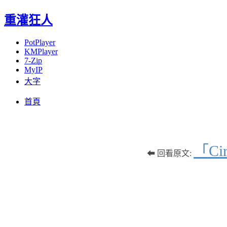
重灌狂人
PotPlayer
KMPlayer
7-Zip
MyIP
大字
Menu
Skip
首頁
to
content
「C
⬅ 回看原文: