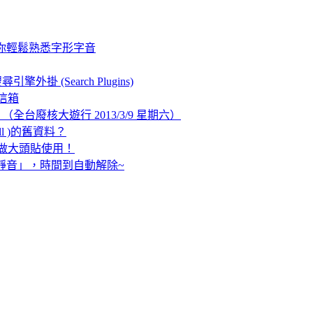
你輕鬆熟悉字形字音
掛 (Search Plugins)
 信箱
全台廢核大遊行 2013/3/9 星期六）
ll )的舊資料？
可當做大頭貼使用！
動關靜音」，時間到自動解除~