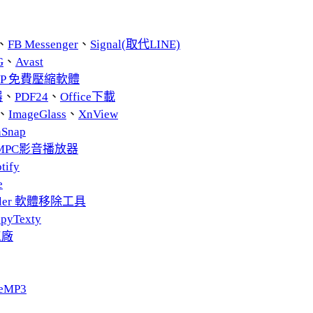
、
FB Messenger
、
Signal(取代LINE)
G
、
Avast
ZIP 免費壓縮軟體
器
、
PDF24
、
Office下載
、
ImageGlass
、
XnView
nSnap
MPC影音播放器
tify
e
taller 軟體移除工具
pyTexty
工廠
eMP3