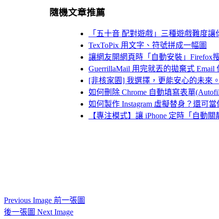
隨機文章推薦
「五十音 配對遊戲」三種遊戲難度讓
TexToPix 用文字、符號拼成一幅圖
讓網友開網頁時「自動安裝」Firefox搜尋引擎外
GuerrillaMail 用完就丟的拋棄式 Email
[非核家園] 我選擇，更能安心的未來。（
如何刪除 Chrome 自動填寫表單(Autofi
如何製作 Instagram 虛擬替身？還
【專注模式】讓 iPhone 定時「自
Previous Image 前一張圖
後一張圖 Next Image