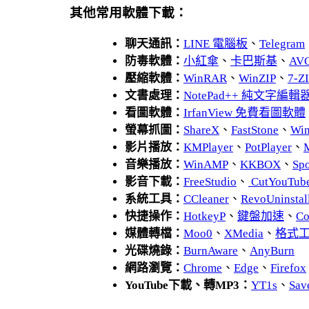
其他常用軟體下載：
聊天通訊：
LINE 電腦板
、
Telegram
防毒軟體：
小紅傘
、
卡巴斯基
、
AV
壓縮軟體：
WinRAR
、
WinZIP
、
7-
文書處理：
NotePad++ 純文字編輯
看圖軟體：
IrfanView 免費看圖軟體
螢幕抓圖：
ShareX
、
FastStone
、
Wi
影片播放：
KMPlayer
、
PotPlayer
、
音樂播放：
WinAMP
、
KKBOX
、
Spo
影音下載：
FreeStudio
、
CutYouTub
系統工具：
CCleaner
、
RevoUnins
快捷操作：
HotkeyP
、
鍵盤加速
、
Co
媒體轉檔：
Moo0
、
XMedia
、
格式
光碟燒錄：
BurnAware
、
AnyBurn
網路瀏覽：
Chrome
、
Edge
、
Firefox
YouTube下載、轉MP3：
YT1s
、
Sav