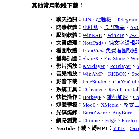
其他常用軟體下載：
聊天通訊：
LINE 電腦板
、
Telegram
防毒軟體：
小紅傘
、
卡巴斯基
、
AV
壓縮軟體：
WinRAR
、
WinZIP
、
7-
文書處理：
NotePad++ 純文字編輯
看圖軟體：
IrfanView 免費看圖軟體
螢幕抓圖：
ShareX
、
FastStone
、
Wi
影片播放：
KMPlayer
、
PotPlayer
、
音樂播放：
WinAMP
、
KKBOX
、
Spo
影音下載：
FreeStudio
、
CutYouTub
系統工具：
CCleaner
、
RevoUnins
快捷操作：
HotkeyP
、
鍵盤加速
、
Co
媒體轉檔：
Moo0
、
XMedia
、
格式
光碟燒錄：
BurnAware
、
AnyBurn
網路瀏覽：
Chrome
、
Edge
、
Firefox
YouTube下載、轉MP3：
YT1s
、
Sav