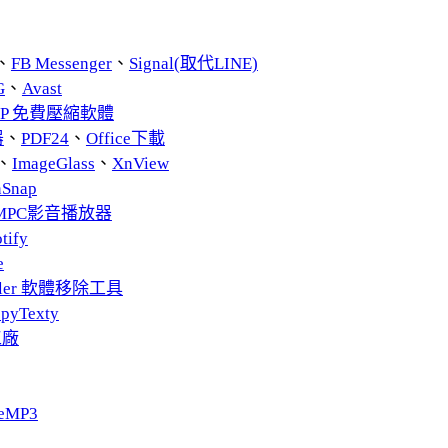
、
FB Messenger
、
Signal(取代LINE)
G
、
Avast
ZIP 免費壓縮軟體
器
、
PDF24
、
Office下載
、
ImageGlass
、
XnView
nSnap
MPC影音播放器
tify
e
taller 軟體移除工具
pyTexty
工廠
eMP3