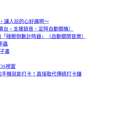
版踩地雷，讓人玩的心好痛啊～
000個電台，支援錄音、定時自動關機）
r 播歌軟體的「睡眠倒數計時器」（自動關閉音樂）
小甲蟲
電子書
DOS視窗
應卡加手機就能打卡！直接取代傳統打卡鐘