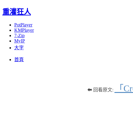
重灌狂人
PotPlayer
KMPlayer
7-Zip
MyIP
大字
Menu
Skip
首頁
to
content
「C
⬅ 回看原文: