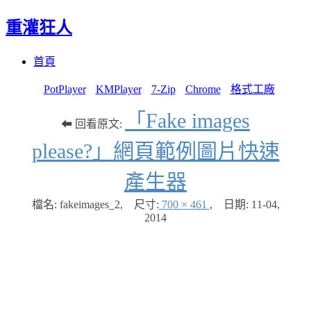
重灌狂人
Menu
Skip
首頁
to
content
PotPlayer
KMPlayer
7-Zip
Chrome
格式工廠
「Fake images
⬅ 回看原文:
please?」網頁範例圖片快速
產生器
檔名: fakeimages_2
,
尺寸:
700 × 461
,
日期:
11-04,
2014