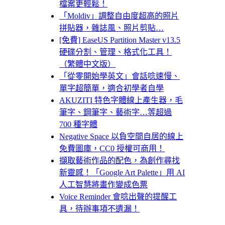
檔案更輕鬆！
「Moldiv」調整自由度超高的照片
拼貼器，雜誌風、照片剪貼…
[免費] EaseUS Partition Master v13.5
硬碟分割、管理、格式化工具！
（繁體中文版）
「從零開始學英文」會話唸速慢、
單字超簡單，適合初學者自學
AKUZITI 特色字體線上產生器，毛
筆字、鋼筆字、藝術字…等超過
700 種字體
Negative Space 以負空間自居的線上
免費圖庫，CC0 授權可商用！
擷取藝術作品的配色，為創作尋找
新靈感！「Google Art Palette」用 AI
人工智慧將畫作變成色票
Voice Reminder 會唸出聲的提醒工
具，待辦事項不遺漏！