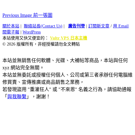
Previous Image 前一張圖
關於本站
|
聯絡站長(Contact Us)
|
廣告刊登
|
訂閱新文章
/
用 Email
閱電子報
|
WordPress
本站使用又快又便宜的：
Vultr VPS 日本主機
© 2026 版權所有，非經授權請勿全文轉貼
本站並無銷售任何軟體、光碟、大補帖等商品，本站與任何
xyz 網站完全無關。
本站並無委託或授權任何個人、公司或第三者承辦任何電腦維
修買賣、宣傳推廣或商品銷售之業務，
若發現盜用 "重灌狂人" 或 "不來恩" 名義之行為，請協助通報
「
與我聯繫
」，謝謝！