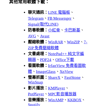
其他常用軟體下載：
聊天通訊：
LINE 電腦板
、
Telegram
、
FB Messenger
、
Signal(取代LINE)
防毒軟體：
小紅傘
、
卡巴斯基
、
AVG
、
Avast
壓縮軟體：
WinRAR
、
WinZIP
、
7-
ZIP 免費壓縮軟體
文書處理：
NotePad++ 純文字編
輯器
、
PDF24
、
Office下載
看圖軟體：
IrfanView 免費看圖軟
體
、
ImageGlass
、
XnView
螢幕抓圖：
ShareX
、
FastStone
、
WinSnap
影片播放：
KMPlayer
、
PotPlayer
、
MPC影音播放器
音樂播放：
WinAMP
、
KKBOX
、
Spotify