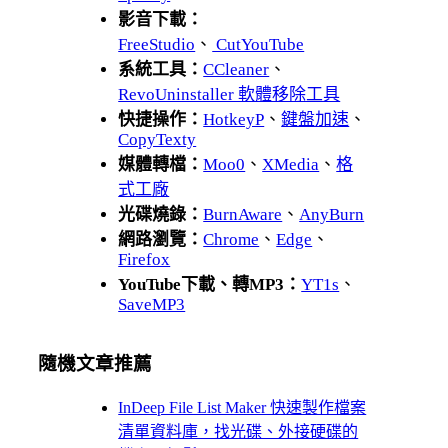
影音下載：
FreeStudio
、
CutYouTube
系統工具：
CCleaner
、
RevoUninstaller 軟體移除工具
快捷操作：
HotkeyP
、
鍵盤加速
、
CopyTexty
媒體轉檔：
Moo0
、
XMedia
、
格
式工廠
光碟燒錄：
BurnAware
、
AnyBurn
網路瀏覽：
Chrome
、
Edge
、
Firefox
YouTube下載、轉MP3：
YT1s
、
SaveMP3
隨機文章推薦
InDeep File List Maker 快速製作檔案
清單資料庫，找光碟、外接硬碟的