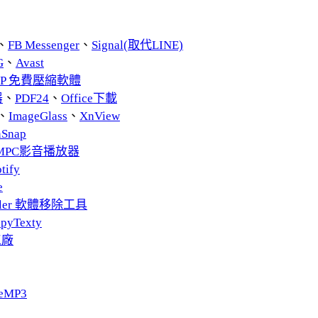
、
FB Messenger
、
Signal(取代LINE)
G
、
Avast
ZIP 免費壓縮軟體
器
、
PDF24
、
Office下載
、
ImageGlass
、
XnView
nSnap
MPC影音播放器
tify
e
taller 軟體移除工具
pyTexty
工廠
eMP3