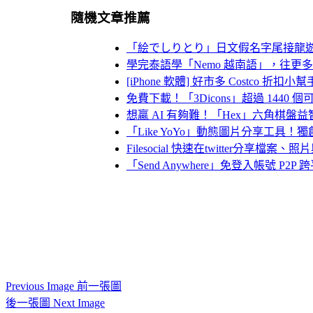
隨機文章推薦
「絵でしりとり」日文假名字尾接龍
學完泰語學「Nemo 越南語」，往更
[iPhone 軟體] 好市多 Costco 
免費下載！「3Dicons」超過 1440 
想贏 AI 有夠難！「Hex」六角棋盤
「Like YoYo」動態圖片分享工具
Filesocial 快速在twitter分享檔案、
「Send Anywhere」免登入帳號 P2
Previous Image 前一張圖
後一張圖 Next Image