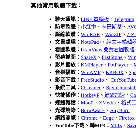
其他常用軟體下載：
聊天通訊：
LINE 電腦板
、
Telegram
防毒軟體：
小紅傘
、
卡巴斯基
、
AV
壓縮軟體：
WinRAR
、
WinZIP
、
7-
文書處理：
NotePad++ 純文字編輯
看圖軟體：
IrfanView 免費看圖軟體
螢幕抓圖：
ShareX
、
FastStone
、
Wi
影片播放：
KMPlayer
、
PotPlayer
、
音樂播放：
WinAMP
、
KKBOX
、
Spo
影音下載：
FreeStudio
、
CutYouTub
系統工具：
CCleaner
、
RevoUnins
快捷操作：
HotkeyP
、
鍵盤加速
、
Co
媒體轉檔：
Moo0
、
XMedia
、
格式
光碟燒錄：
BurnAware
、
AnyBurn
網路瀏覽：
Chrome
、
Edge
、
Firefox
YouTube下載、轉MP3：
YT1s
、
Sav