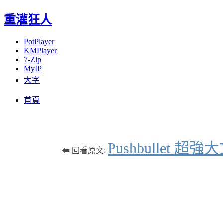
重灌狂人
PotPlayer
KMPlayer
7-Zip
MyIP
大字
Menu
Skip
首頁
to
content
Pushbulle
⬅ 回看原文: