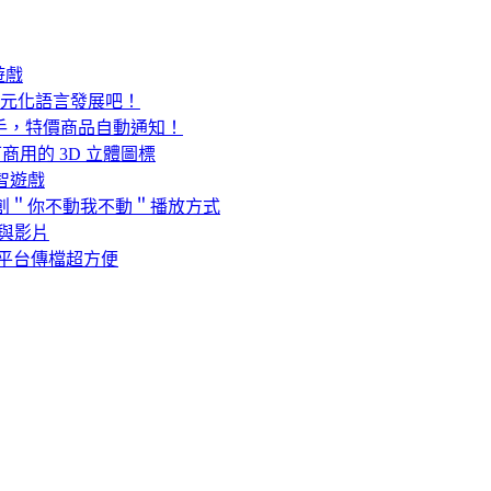
遊戲
多元化語言發展吧！
折扣小幫手，特價商品自動通知！
個可商用的 3D 立體圖標
益智遊戲
！獨創＂你不動我不動＂播放方式
照片與影片
P 跨平台傳檔超方便