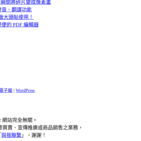
戲，瞬間將碎片變成像素畫
發音、翻譯功能
可當做大頭貼使用！
 使用簡便的 PDF 編輯器
 閱電子報
|
WordPress
z 網站完全無關。
修買賣、宣傳推廣或商品銷售之業務，
「
與我聯繫
」，謝謝！