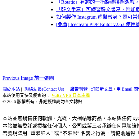
「Rotatic」有趣的一指旋轉拼圖遊
「韓文手寫」可練習韓文書寫，附加
如何製作 Instagram 虛擬替身？還
[免費] Icecream PDF Editor v2.63
Previous Image 前一張圖
關於本站
|
聯絡站長(Contact Us)
|
廣告刊登
|
訂閱新文章
/
用 Email
本站使用又快又便宜的：
Vultr VPS 日本主機
© 2026 版權所有，非經授權請勿全文轉貼
本站並無銷售任何軟體、光碟、大補帖等商品，本站與任何 xy
本站並無委託或授權任何個人、公司或第三者承辦任何電腦維
若發現盜用 "重灌狂人" 或 "不來恩" 名義之行為，請協助通報