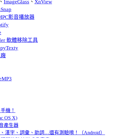
、
ImageGlass
、
XnView
nSnap
MPC影音播放器
tify
e
taller 軟體移除工具
pyTexty
工廠
eMP3
 手機！
 OS X)
境音產生器
音、漢字、詞彙、助詞…還有測驗唷！（Android）