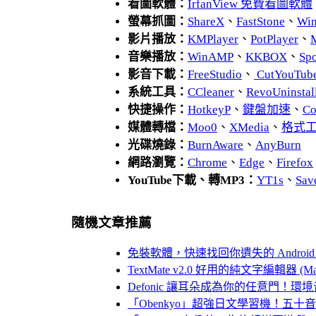
看圖軟體：
IrfanView 免費看圖軟體
螢幕抓圖：
ShareX
、
FastStone
、
Wi
影片播放：
KMPlayer
、
PotPlayer
、
音樂播放：
WinAMP
、
KKBOX
、
Spo
影音下載：
FreeStudio
、
CutYouTub
系統工具：
CCleaner
、
RevoUnins
快捷操作：
HotkeyP
、
鍵盤加速
、
Co
媒體轉檔：
Moo0
、
XMedia
、
格式
光碟燒錄：
BurnAware
、
AnyBurn
網路瀏覽：
Chrome
、
Edge
、
Firefox
YouTube下載、轉MP3：
YT1s
、
Sav
隨機文章推薦
免裝軟體，快速找回你遺失的 Android
TextMate v2.0 好用的純文字編輯器 (Mac
Defonic 讓耳朵成為你的任意門！環
「Obenkyo」超強日文學習機！五十