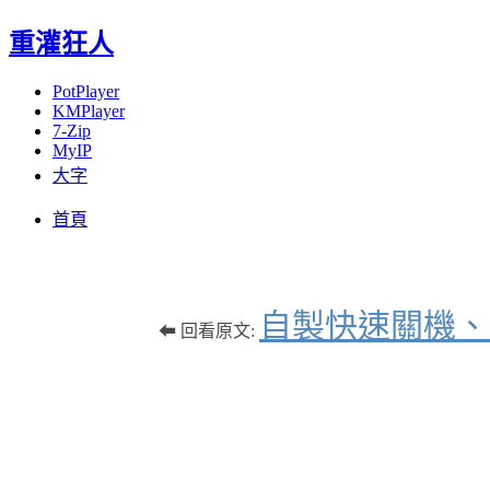
重灌狂人
PotPlayer
KMPlayer
7-Zip
MyIP
大字
Menu
Skip
首頁
to
content
自製快速關機、
⬅ 回看原文: