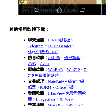
其他常用軟體下載：
聊天通訊：
LINE 電腦板
、
Telegram
、
FB Messenger
、
Signal(取代LINE)
防毒軟體：
小紅傘
、
卡巴斯基
、
AVG
、
Avast
壓縮軟體：
WinRAR
、
WinZIP
、
7-
ZIP 免費壓縮軟體
文書處理：
NotePad++ 純文字編
輯器
、
PDF24
、
Office下載
看圖軟體：
IrfanView 免費看圖軟
體
、
ImageGlass
、
XnView
螢幕抓圖：
ShareX
、
FastStone
、