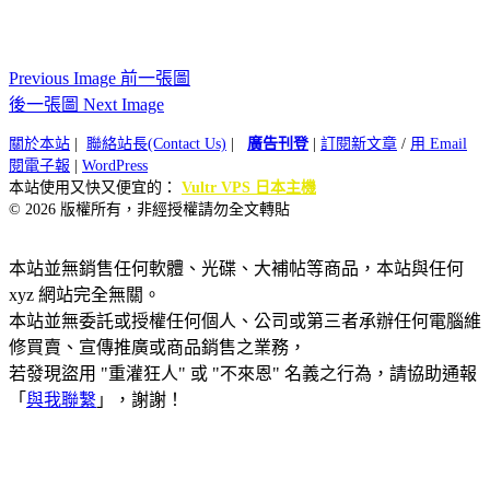
Previous Image 前一張圖
後一張圖 Next Image
關於本站
|
聯絡站長(Contact Us)
|
廣告刊登
|
訂閱新文章
/
用 Email
閱電子報
|
WordPress
本站使用又快又便宜的：
Vultr VPS 日本主機
© 2026 版權所有，非經授權請勿全文轉貼
本站並無銷售任何軟體、光碟、大補帖等商品，本站與任何
xyz 網站完全無關。
本站並無委託或授權任何個人、公司或第三者承辦任何電腦維
修買賣、宣傳推廣或商品銷售之業務，
若發現盜用 "重灌狂人" 或 "不來恩" 名義之行為，請協助通報
「
與我聯繫
」，謝謝！