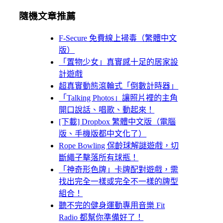
隨機文章推薦
F-Secure 免費線上掃毒（繁體中文
版）
「置物少女」真實感十足的居家設
計遊戲
超真實動態滾輪式「倒數計時器」
「Talking Photos」讓照片裡的主角
開口說話、唱歌、動起來！
[下載] Dropbox 繁體中文版（電腦
版、手機版都中文化了）
Rope Bowling 保齡球解謎遊戲，切
斷繩子擊落所有球瓶！
「神奇形色牌」卡牌配對遊戲，需
找出完全一樣或完全不一樣的牌型
組合！
聽不完的健身運動專用音樂 Fit
Radio 都幫你準備好了！