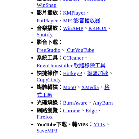
WinSnap
影片播放：
KMPlayer
、
PotPlayer
、
MPC影音播放器
音樂播放：
WinAMP
、
KKBOX
、
Spotify
影音下載：
FreeStudio
、
CutYouTube
系統工具：
CCleaner
、
RevoUninstaller 軟體移除工具
快捷操作：
HotkeyP
、
鍵盤加速
、
CopyTexty
媒體轉檔：
Moo0
、
XMedia
、
格
式工廠
光碟燒錄：
BurnAware
、
AnyBurn
網路瀏覽：
Chrome
、
Edge
、
Firefox
YouTube下載、轉MP3：
YT1s
、
SaveMP3